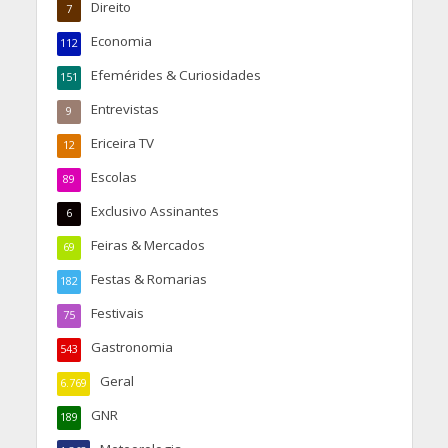
Direito
7
Economia
112
Efemérides & Curiosidades
151
Entrevistas
9
Ericeira TV
12
Escolas
89
Exclusivo Assinantes
6
Feiras & Mercados
69
Festas & Romarias
182
Festivais
75
Gastronomia
543
Geral
6.769
GNR
189