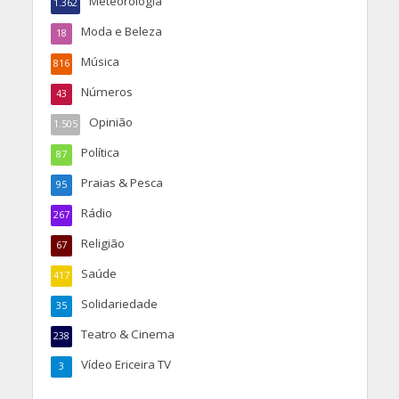
Meteorologia
1.362
Moda e Beleza
18
Música
816
Números
43
Opinião
1.505
Política
87
Praias & Pesca
95
Rádio
267
Religião
67
Saúde
417
Solidariedade
35
Teatro & Cinema
238
Vídeo Ericeira TV
3