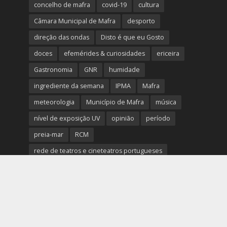
concelho de mafra
covid-19
cultura
Câmara Municipal de Mafra
desporto
direção das ondas
Disto é que eu Gosto
doces
efemérides & curiosidades
ericeira
Gastronomia
GNR
humidade
ingrediente da semana
IPMA
Mafra
meteorologia
Município de Mafra
música
nível de exposição UV
opinião
período
preia-mar
RCM
rede de teatros e cineteatros portugueses
Rogério Batalha
Rádio
Sal
Saúde
surf
temperatura
temperatura média da água
tábua das marés
Ucrânia
vento
visibilidade