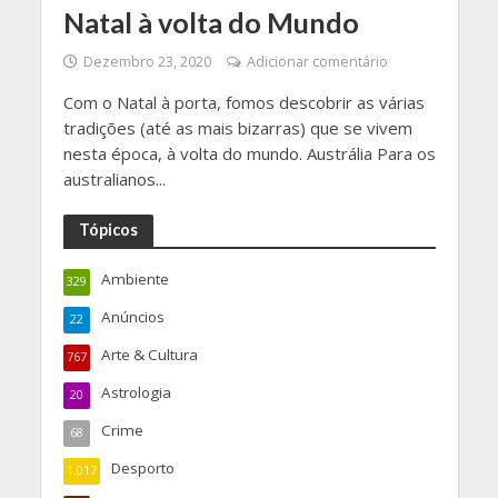
Natal à volta do Mundo
Dezembro 23, 2020
Adicionar comentário
Com o Natal à porta, fomos descobrir as várias
tradições (até as mais bizarras) que se vivem
nesta época, à volta do mundo. Austrália Para os
australianos...
Tópicos
Ambiente
329
Anúncios
22
Arte & Cultura
767
Astrologia
20
Crime
68
Desporto
1.017