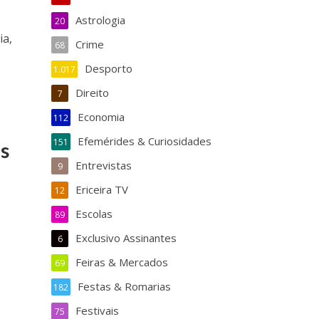
Astrologia
20
ia,
Crime
68
Desporto
1.017
Direito
7
Economia
112
Efemérides & Curiosidades
151
s
Entrevistas
9
Ericeira TV
12
Escolas
89
Exclusivo Assinantes
6
Feiras & Mercados
69
Festas & Romarias
182
Festivais
75