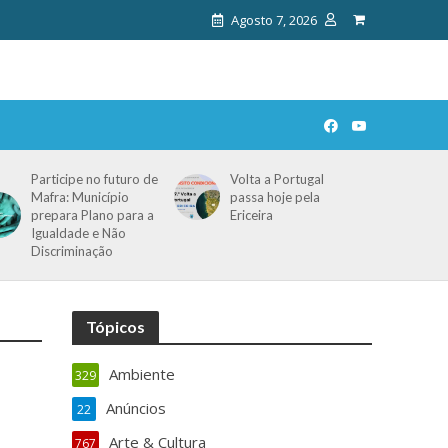
Agosto 7, 2026
Participe no futuro de
Volta a Portugal
Mafra: Município
passa hoje pela
prepara Plano para a
Ericeira
Igualdade e Não
Discriminação
Tópicos
Ambiente
329
Anúncios
22
Arte & Cultura
767