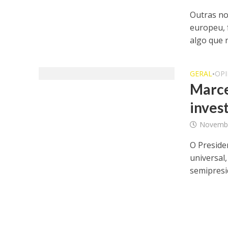
Outras no
europeu, 
algo que 
GERAL
OPI
•
Marce
inves
Novembr
O Preside
universal
semipresid