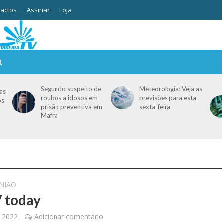
actos
Assinar
Loja
Segundo suspeito de
Meteorologia: Veja as
as
roubos a idosos em
previsões para esta
os
prisão preventiva em
sexta-feira
Mafra
NIÃO
 today
, 2022
Adicionar comentário