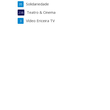
Solidariedade
35
Teatro & Cinema
238
Vídeo Ericeira TV
3