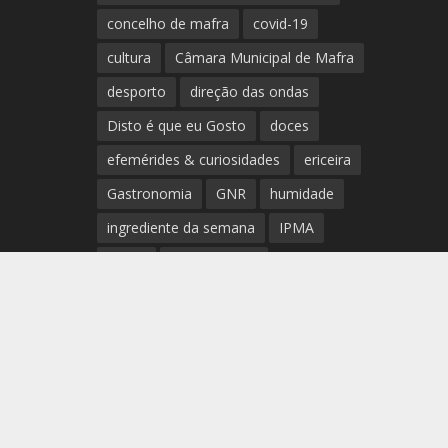
concelho de mafra
covid-19
cultura
Câmara Municipal de Mafra
desporto
direção das ondas
Disto é que eu Gosto
doces
efemérides & curiosidades
ericeira
Gastronomia
GNR
humidade
ingrediente da semana
IPMA
Mafra
meteorologia
Município de Mafra
música
nível de exposição UV
opinião
período
preia-mar
RCM
rede de teatros e cineteatros
portugueses
Rogério Batalha
Rádio
Sal