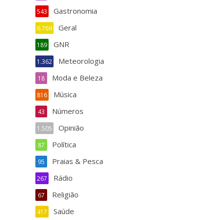
Gastronomia
543
Geral
6.769
GNR
189
Meteorologia
1.362
Moda e Beleza
18
Música
816
Números
43
Opinião
1.505
Política
87
Praias & Pesca
95
Rádio
267
Religião
67
Saúde
417