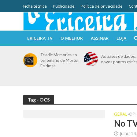
Ficha técnica
Publicidade
Política de privacidade
Cont
ERICEIRA TV
O MELHOR
ASSINAR
LOJA
Triadic Memories no
As bases de dados, 
centenário de Morton
novos pontos crític
Feldman
Tag - OCS
GERAL
OPI
•
No TV
Julho 14