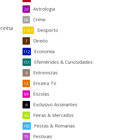
Astrologia
20
Crime
68
arinha
Desporto
1.017
Direito
7
Economia
112
Efemérides & Curiosidades
151
Entrevistas
9
Ericeira TV
12
Escolas
89
Exclusivo Assinantes
6
Feiras & Mercados
69
Festas & Romarias
182
Festivais
75