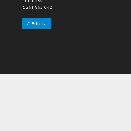
ERICEIRA
t. 261 863 642
O Ericeira