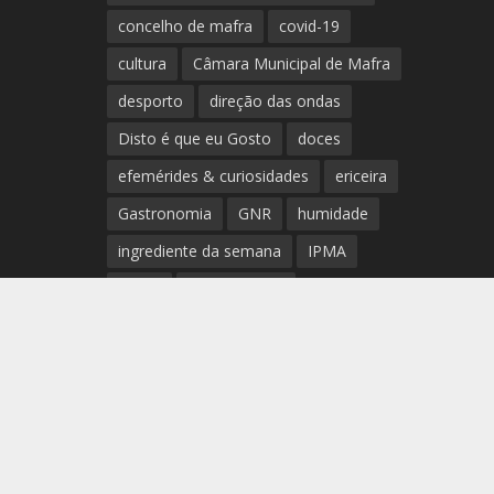
concelho de mafra
covid-19
cultura
Câmara Municipal de Mafra
desporto
direção das ondas
Disto é que eu Gosto
doces
efemérides & curiosidades
ericeira
Gastronomia
GNR
humidade
ingrediente da semana
IPMA
Mafra
meteorologia
Município de Mafra
música
nível de exposição UV
opinião
período
preia-mar
RCM
rede de teatros e cineteatros
portugueses
Rogério Batalha
Rádio
Sal