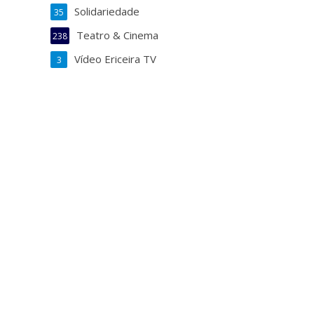
Solidariedade
35
Teatro & Cinema
238
Vídeo Ericeira TV
3