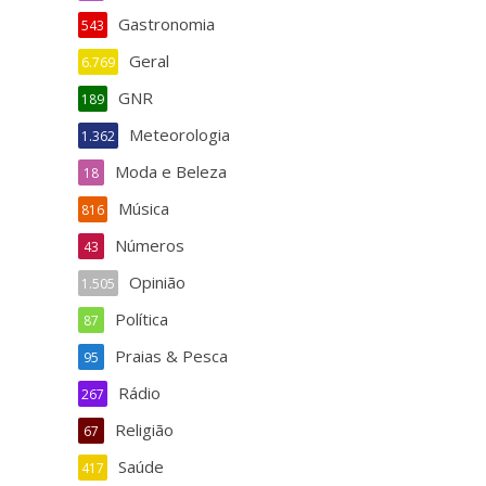
Gastronomia
543
Geral
6.769
GNR
189
Meteorologia
1.362
Moda e Beleza
18
Música
816
Números
43
Opinião
1.505
Política
87
Praias & Pesca
95
Rádio
267
Religião
67
Saúde
417