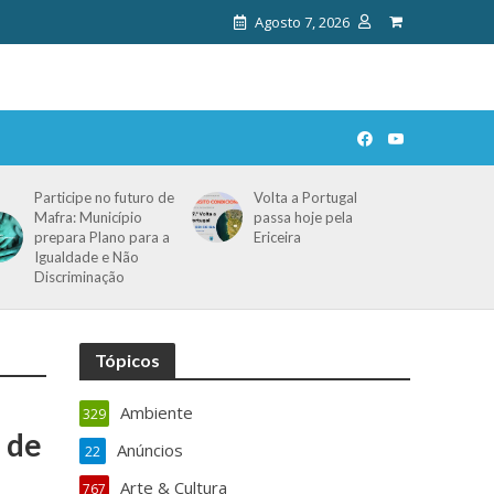
Agosto 7, 2026
Participe no futuro de
Volta a Portugal
Mafra: Município
passa hoje pela
prepara Plano para a
Ericeira
Igualdade e Não
Discriminação
Tópicos
Ambiente
329
 de
Anúncios
22
Arte & Cultura
767