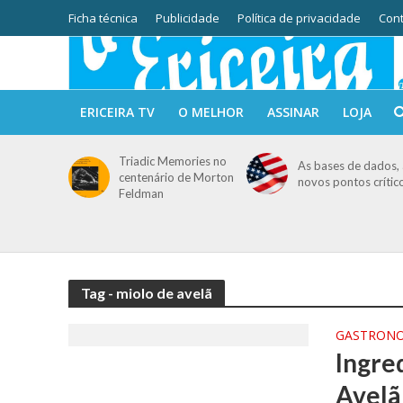
Ficha técnica
Publicidade
Política de privacidade
Cont
ERICEIRA TV
O MELHOR
ASSINAR
LOJA
Triadic Memories no
As bases de dados, 
centenário de Morton
novos pontos crític
Feldman
Tag - miolo de avelã
GASTRON
Ingre
Avelã