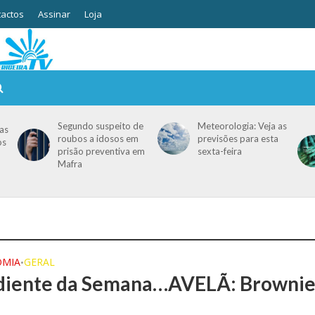
actos
Assinar
Loja
Segundo suspeito de
Meteorologia: Veja as
as
roubos a idosos em
previsões para esta
os
prisão preventiva em
sexta-feira
Mafra
OMIA
GERAL
•
diente da Semana…AVELÃ: Brownie