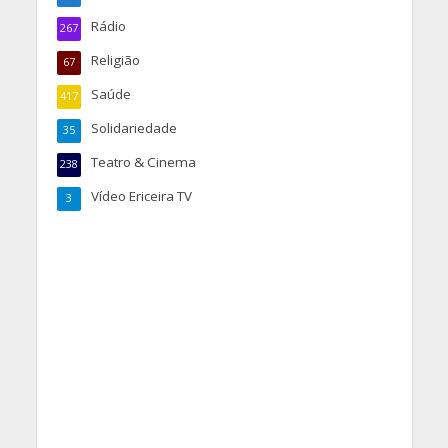
Rádio
267
Religião
67
Saúde
417
Solidariedade
35
Teatro & Cinema
238
Vídeo Ericeira TV
3