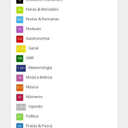
6
Feiras & Mercados
69
Festas & Romarias
182
Festivais
75
Gastronomia
543
Geral
6.766
GNR
188
Meteorologia
1.361
Moda e Beleza
18
Música
815
Números
43
Opinião
1.504
Política
87
Praias & Pesca
95