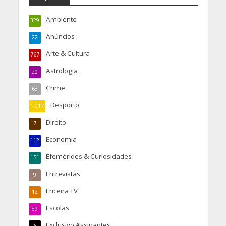
Ambiente
329
Anúncios
22
Arte & Cultura
767
Astrologia
20
Crime
68
Desporto
1.017
Direito
7
Economia
112
Efemérides & Curiosidades
151
Entrevistas
9
Ericeira TV
12
Escolas
89
Exclusivo Assinantes