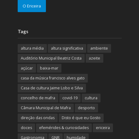
O Ericeira
Tags
altura média
altura significativa
ambiente
Auditório Municipal Beatriz Costa
azeite
açúcar
baixa-mar
casa da música francisco alves gato
Casa de cultura Jaime Lobo e Silva
concelho de mafra
covid-19
cultura
Câmara Municipal de Mafra
desporto
direção das ondas
Disto é que eu Gosto
doces
efemérides & curiosidades
ericeira
Gastronomia
GNR
humidade