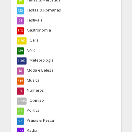
Feiras & Mercados
69
Festas & Romarias
182
Festivais
75
Gastronomia
543
Geral
6.769
GNR
189
Meteorologia
1.362
Moda e Beleza
18
Música
816
Números
43
Opinião
1.505
Política
87
Praias & Pesca
95
Rádio
267