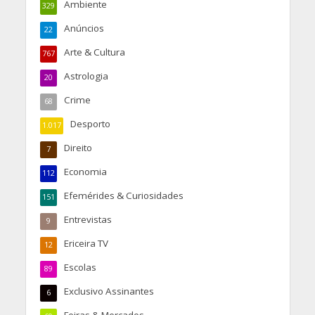
Ambiente
329
Anúncios
22
Arte & Cultura
767
Astrologia
20
Crime
68
Desporto
1.017
Direito
7
Economia
112
Efemérides & Curiosidades
151
Entrevistas
9
Ericeira TV
12
Escolas
89
Exclusivo Assinantes
6