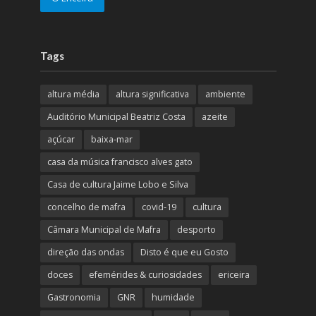
Tags
altura média
altura significativa
ambiente
Auditório Municipal Beatriz Costa
azeite
açúcar
baixa-mar
casa da música francisco alves gato
Casa de cultura Jaime Lobo e Silva
concelho de mafra
covid-19
cultura
Câmara Municipal de Mafra
desporto
direção das ondas
Disto é que eu Gosto
doces
efemérides & curiosidades
ericeira
Gastronomia
GNR
humidade