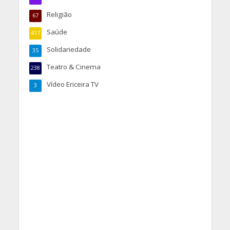
Religião
67
Saúde
417
Solidariedade
35
Teatro & Cinema
238
Vídeo Ericeira TV
3