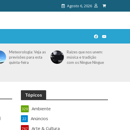
Agosto 6, 2026
Meteorologia: Veja as
Raízes que nos unem:
previsões para esta
música e tradição
quinta-feira
com os Ningue Ningue
Tópicos
Ambiente
329
a
Anúncios
22
Arte & Cultura
767