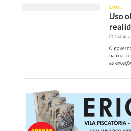
SAÚDE
Uso o
reali
Outubro
O governo
na rua, c
as exceçõe