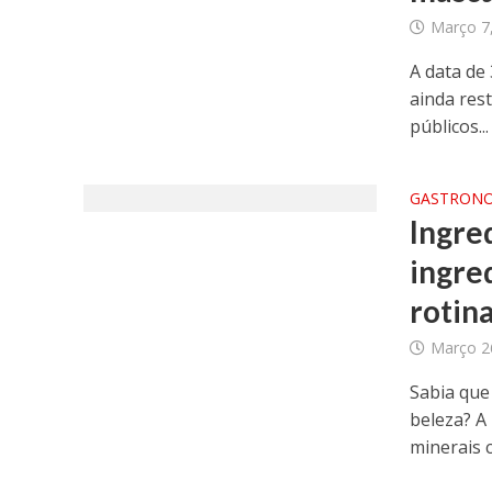
Março 7
A data de 
ainda res
públicos...
GASTRON
Ingre
ingred
rotin
Março 2
Sabia que
beleza? A
minerais c