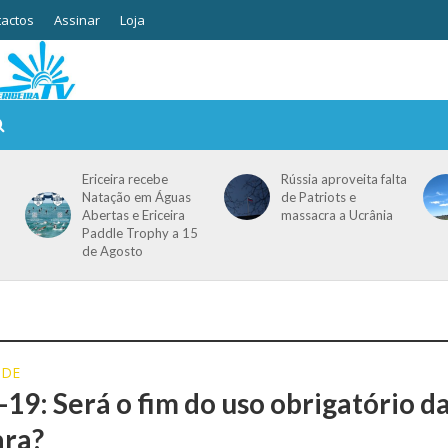
actos
Assinar
Loja
Ericeira recebe
Rússia aproveita falta
Natação em Águas
de Patriots e
Abertas e Ericeira
massacra a Ucrânia
Paddle Trophy a 15
de Agosto
ÚDE
-19: Será o fim do uso obrigatório d
ra?