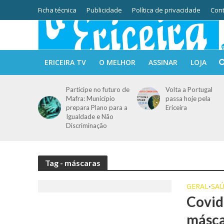
Ficha técnica
Publicidade
Política de privacidade
Cont
ERICEIRA TV
O MELHOR
ASSINAR
LOJA
Participe no futuro de
Volta a Portugal
Mafra: Município
passa hoje pela
prepara Plano para a
Ericeira
Igualdade e Não
Discriminação
Tag - máscaras
GERAL
SA
•
Covid
másca