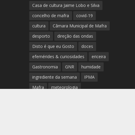
Casa de cultura Jaime Lobo e Silva
concelho de mafra
covid-19
cultura
Câmara Municipal de Mafra
desporto
direção das ondas
Disto é que eu Gosto
doces
efemérides & curiosidades
ericeira
Gastronomia
GNR
humidade
ingrediente da semana
IPMA
Mafra
meteorologia
Município de Mafra
música
nível de exposição UV
opinião
período
preia-mar
RCM
rede de teatros e cineteatros
portugueses