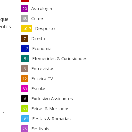
Astrologia
20
Crime
 que
68
entos
Desporto
1.017
Direito
7
Economia
112
Efemérides & Curiosidades
151
Entrevistas
9
Ericeira TV
12
Escolas
89
Exclusivo Assinantes
6
Feiras & Mercados
69
 e
Festas & Romarias
182
Festivais
75