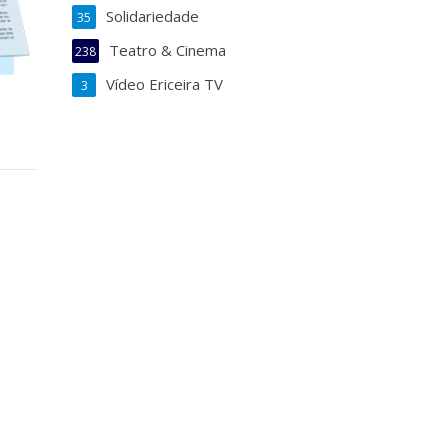
Solidariedade
35
Teatro & Cinema
238
Vídeo Ericeira TV
3