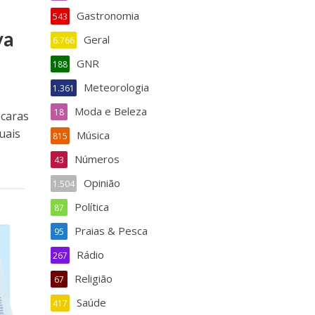
Gastronomia
543
va
Geral
6.766
GNR
188
Meteorologia
1.361
Moda e Beleza
18
scaras
uais
Música
815
Números
43
Opinião
1.504
Política
87
Praias & Pesca
95
Rádio
267
Religião
67
Saúde
417