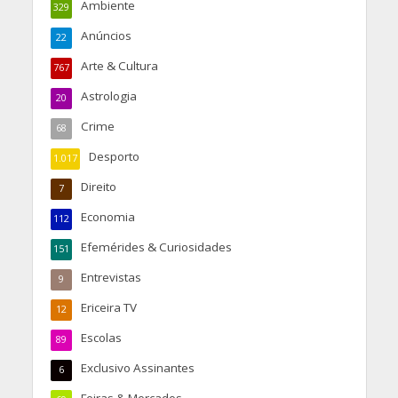
Ambiente
329
Anúncios
22
Arte & Cultura
767
Astrologia
20
Crime
68
Desporto
1.017
Direito
7
Economia
112
Efemérides & Curiosidades
151
Entrevistas
9
Ericeira TV
12
Escolas
89
Exclusivo Assinantes
6