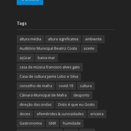
Tags
altura média
altura significativa
ambiente
Auditório Municipal Beatriz Costa
azeite
açúcar
baixa-mar
casa da música francisco alves gato
Casa de cultura Jaime Lobo e Silva
concelho de mafra
covid-19
cultura
Câmara Municipal de Mafra
desporto
direção das ondas
Disto é que eu Gosto
doces
efemérides & curiosidades
ericeira
Gastronomia
GNR
humidade