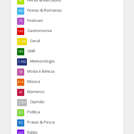
Feiras & Mercados
69
Festas & Romarias
182
Festivais
75
Gastronomia
543
Geral
6.769
GNR
189
Meteorologia
1.362
Moda e Beleza
18
Música
816
Números
43
Opinião
1.505
Política
87
Praias & Pesca
95
Rádio
267