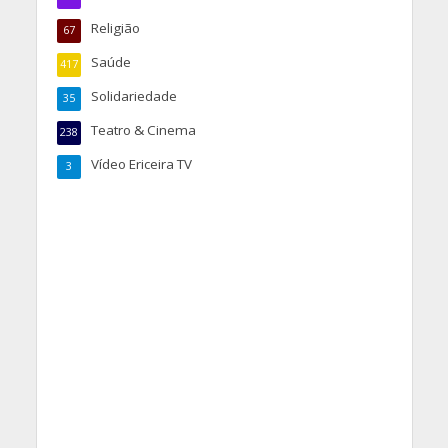
Religião
67
Saúde
417
Solidariedade
35
Teatro & Cinema
238
Vídeo Ericeira TV
3