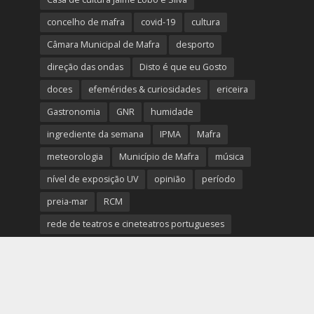
concelho de mafra
covid-19
cultura
Câmara Municipal de Mafra
desporto
direção das ondas
Disto é que eu Gosto
doces
efemérides & curiosidades
ericeira
Gastronomia
GNR
humidade
ingrediente da semana
IPMA
Mafra
meteorologia
Município de Mafra
música
nível de exposição UV
opinião
período
preia-mar
RCM
rede de teatros e cineteatros portugueses
Rogério Batalha
Rádio
Sal
Saúde
surf
temperatura
temperatura média da água
tábua das marés
Ucrânia
vento
visibilidade