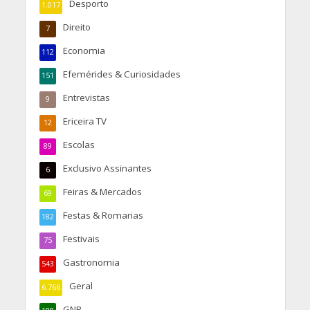
Desporto
1.017
Direito
7
Economia
112
Efemérides & Curiosidades
151
Entrevistas
9
Ericeira TV
12
Escolas
89
Exclusivo Assinantes
6
Feiras & Mercados
69
Festas & Romarias
182
Festivais
75
Gastronomia
543
Geral
6.766
GNR