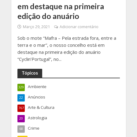
em destaque na primeira
edição do anuário
Março 29, 2021
Adicionar comentário
Sob o mote “Mafra – Pela estrada fora, entre a
terra e o mar”, o nosso concelho está em
destaque na primeira edição do anuário
“Cyclin’Portugal”, no...
Tópicos
Ambiente
329
Anúncios
22
Arte & Cultura
767
Astrologia
20
Crime
68