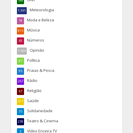
188
Meteorologia
1.361
Moda e Beleza
18
Música
815
Números
43
Opinião
1.504
Política
87
Praias & Pesca
95
Rádio
267
Religião
67
Saúde
417
Solidariedade
35
Teatro & Cinema
238
Vídeo Ericeira TV
3