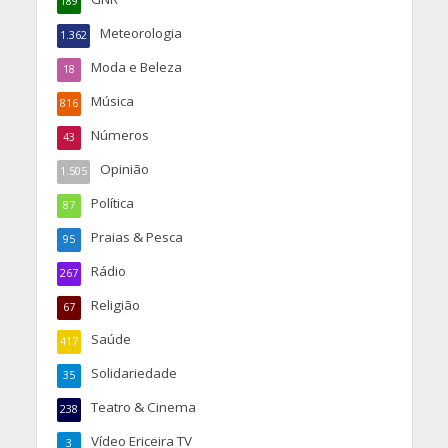
189
Meteorologia
1.362
Moda e Beleza
18
Música
816
Números
43
Opinião
1.505
Política
87
Praias & Pesca
95
Rádio
267
Religião
67
Saúde
417
Solidariedade
35
Teatro & Cinema
238
Vídeo Ericeira TV
3