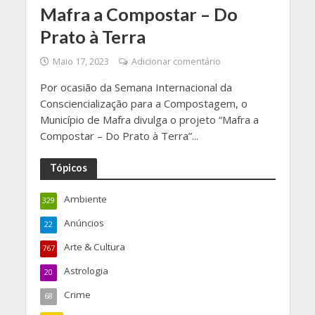
Mafra a Compostar – Do
Prato à Terra
Maio 17, 2023
Adicionar comentário
Por ocasião da Semana Internacional da
Consciencialização para a Compostagem, o
Município de Mafra divulga o projeto “Mafra a
Compostar – Do Prato à Terra”...
Tópicos
Ambiente
329
Anúncios
22
Arte & Cultura
767
Astrologia
20
Crime
68