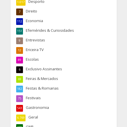
Desporto
1.017
Direito
7
Economia
112
Efemérides & Curiosidades
151
Entrevistas
9
Ericeira TV
12
Escolas
89
Exclusivo Assinantes
6
Feiras & Mercados
69
Festas & Romarias
182
Festivais
75
Gastronomia
543
Geral
6.769
GNR