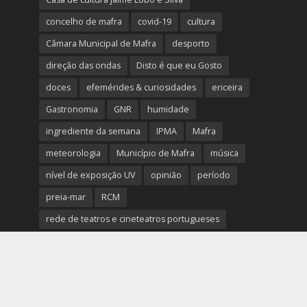
concelho de mafra
covid-19
cultura
Câmara Municipal de Mafra
desporto
direção das ondas
Disto é que eu Gosto
doces
efemérides & curiosidades
ericeira
Gastronomia
GNR
humidade
ingrediente da semana
IPMA
Mafra
meteorologia
Município de Mafra
música
nível de exposição UV
opinião
período
preia-mar
RCM
rede de teatros e cineteatros portugueses
Rogério Batalha
Rádio
Sal
Saúde
surf
temperatura
temperatura média da água
tábua das marés
Ucrânia
vento
visibilidade