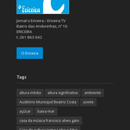
Jornal o Ericeira :: Ericeira TV
Bairro das Andorinhas, nº 10
ERICEIRA
t. 261 863 642
O Ericeira
Tags
altura média
altura significativa
ambiente
Auditório Municipal Beatriz Costa
azeite
açúcar
baixa-mar
casa da música francisco alves gato
Casa de cultura Jaime Lobo e Silva