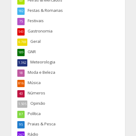
Feiras & Mercados
69
Festas & Romarias
182
Festivais
75
Gastronomia
543
Geral
6.769
GNR
189
Meteorologia
1.362
Moda e Beleza
18
Música
816
Números
43
Opinião
1.505
Política
87
Praias & Pesca
95
Rádio
267