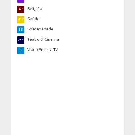
Religião
67
Saúde
417
Solidariedade
35
Teatro & Cinema
238
Vídeo Ericeira TV
3