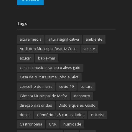
Tags
altura média
altura significativa
ambiente
Auditório Municipal Beatriz Costa
azeite
açúcar
baixa-mar
casa da música francisco alves gato
Casa de cultura Jaime Lobo e Silva
concelho de mafra
covid-19
cultura
Câmara Municipal de Mafra
desporto
direção das ondas
Disto é que eu Gosto
doces
efemérides & curiosidades
ericeira
Gastronomia
GNR
humidade