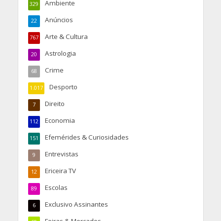
Ambiente
329
Anúncios
22
Arte & Cultura
767
Astrologia
20
Crime
68
Desporto
1.017
Direito
7
Economia
112
Efemérides & Curiosidades
151
Entrevistas
9
Ericeira TV
12
Escolas
89
Exclusivo Assinantes
6