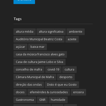
Tags
altura média
altura significativa
ambiente
Auditório Municipal Beatriz Costa
azeite
açúcar
baixa-mar
casa da música francisco alves gato
Casa de cultura Jaime Lobo e Silva
concelho de mafra
covid-19
cultura
Câmara Municipal de Mafra
desporto
direção das ondas
Disto é que eu Gosto
doces
efemérides & curiosidades
ericeira
Gastronomia
GNR
humidade