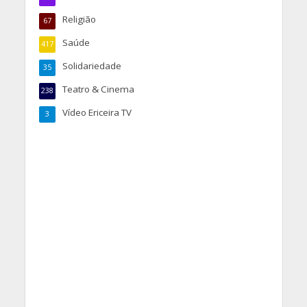
Religião
67
Saúde
417
Solidariedade
35
Teatro & Cinema
238
Vídeo Ericeira TV
3