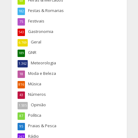
Feiras & Mercados
69
Festas & Romarias
182
Festivais
75
Gastronomia
543
Geral
6.769
GNR
189
Meteorologia
1.362
Moda e Beleza
18
Música
816
Números
43
Opinião
1.505
Política
87
Praias & Pesca
95
Rádio
267