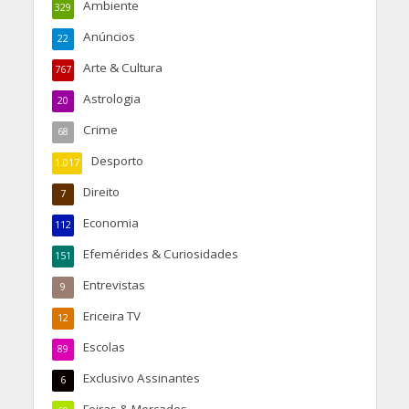
Ambiente
329
Anúncios
22
Arte & Cultura
767
Astrologia
20
Crime
68
Desporto
1.017
Direito
7
Economia
112
Efemérides & Curiosidades
151
Entrevistas
9
Ericeira TV
12
Escolas
89
Exclusivo Assinantes
6