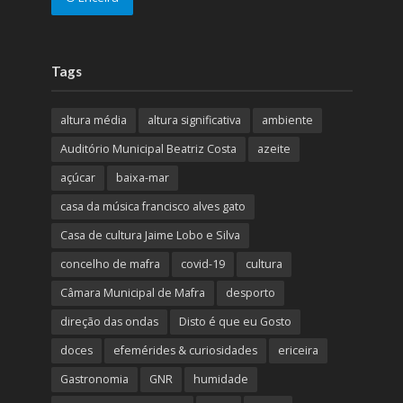
Tags
altura média
altura significativa
ambiente
Auditório Municipal Beatriz Costa
azeite
açúcar
baixa-mar
casa da música francisco alves gato
Casa de cultura Jaime Lobo e Silva
concelho de mafra
covid-19
cultura
Câmara Municipal de Mafra
desporto
direção das ondas
Disto é que eu Gosto
doces
efemérides & curiosidades
ericeira
Gastronomia
GNR
humidade