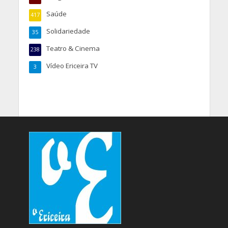
Saúde
417
Solidariedade
35
Teatro & Cinema
238
Vídeo Ericeira TV
3