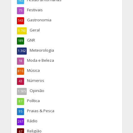
182
Festivais
75
Gastronomia
543
Geral
6.769
GNR
189
Meteorologia
1.362
Moda e Beleza
18
Música
816
Números
43
Opinião
1.505
Política
87
Praias & Pesca
95
Rádio
267
Religião
67