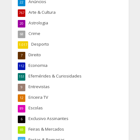
Anúncios
22
Arte & Cultura
767
Astrologia
20
Crime
68
Desporto
1.017
Direito
7
Economia
112
Efemérides & Curiosidades
151
Entrevistas
9
Ericeira TV
12
Escolas
89
Exclusivo Assinantes
6
Feiras & Mercados
69
Festas & Romarias