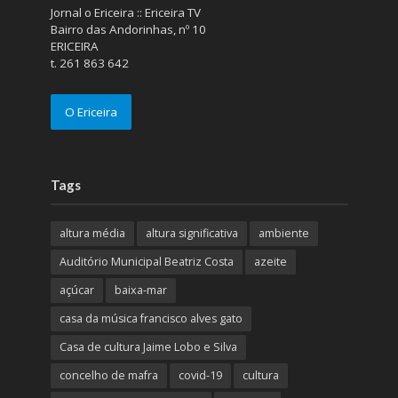
Jornal o Ericeira :: Ericeira TV
Bairro das Andorinhas, nº 10
ERICEIRA
t. 261 863 642
O Ericeira
Tags
altura média
altura significativa
ambiente
Auditório Municipal Beatriz Costa
azeite
açúcar
baixa-mar
casa da música francisco alves gato
Casa de cultura Jaime Lobo e Silva
concelho de mafra
covid-19
cultura