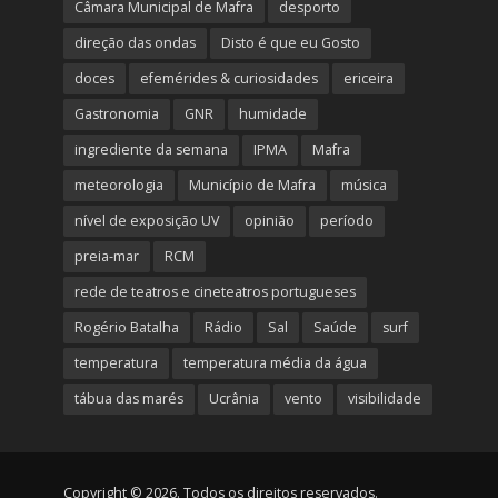
Câmara Municipal de Mafra
desporto
direção das ondas
Disto é que eu Gosto
doces
efemérides & curiosidades
ericeira
Gastronomia
GNR
humidade
ingrediente da semana
IPMA
Mafra
meteorologia
Município de Mafra
música
nível de exposição UV
opinião
período
preia-mar
RCM
rede de teatros e cineteatros portugueses
Rogério Batalha
Rádio
Sal
Saúde
surf
temperatura
temperatura média da água
tábua das marés
Ucrânia
vento
visibilidade
Copyright © 2026. Todos os direitos reservados.