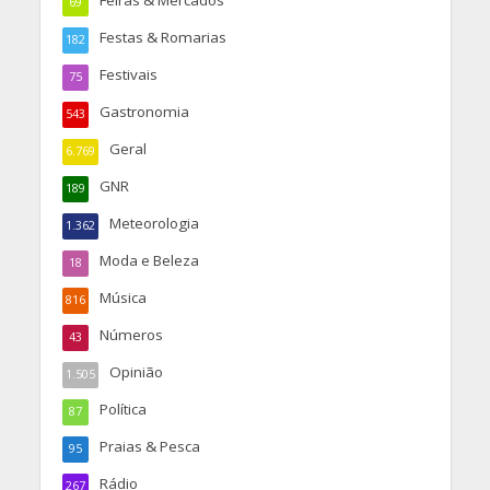
Feiras & Mercados
69
Festas & Romarias
182
Festivais
75
Gastronomia
543
Geral
6.769
GNR
189
Meteorologia
1.362
Moda e Beleza
18
Música
816
Números
43
Opinião
1.505
Política
87
Praias & Pesca
95
Rádio
267