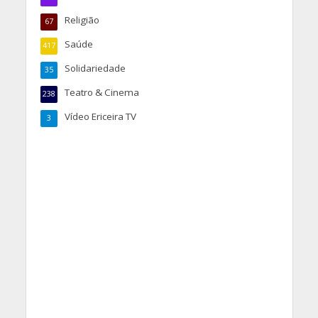
Religião
67
Saúde
417
Solidariedade
35
Teatro & Cinema
238
Vídeo Ericeira TV
3