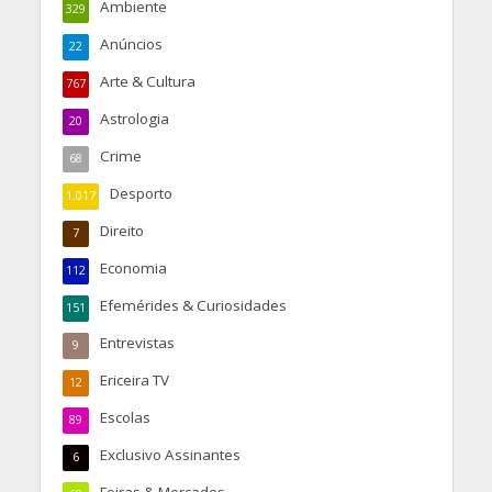
Ambiente
329
Anúncios
22
Arte & Cultura
767
Astrologia
20
Crime
68
Desporto
1.017
Direito
7
Economia
112
Efemérides & Curiosidades
151
Entrevistas
9
Ericeira TV
12
Escolas
89
Exclusivo Assinantes
6