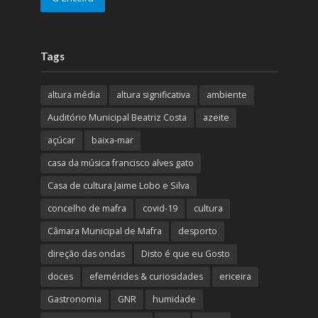
Tags
altura média
altura significativa
ambiente
Auditório Municipal Beatriz Costa
azeite
açúcar
baixa-mar
casa da música francisco alves gato
Casa de cultura Jaime Lobo e Silva
concelho de mafra
covid-19
cultura
Câmara Municipal de Mafra
desporto
direção das ondas
Disto é que eu Gosto
doces
efemérides & curiosidades
ericeira
Gastronomia
GNR
humidade