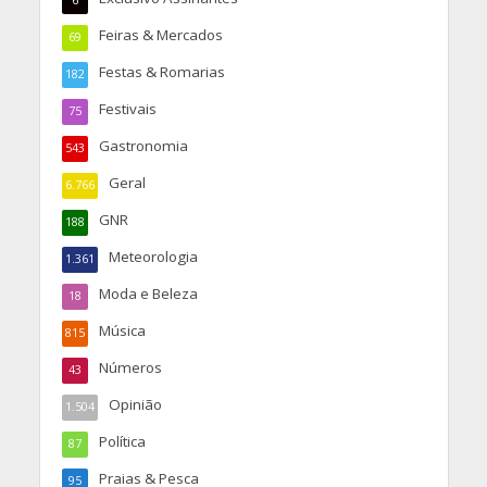
6
Feiras & Mercados
69
Festas & Romarias
182
Festivais
75
Gastronomia
543
Geral
6.766
GNR
188
Meteorologia
1.361
Moda e Beleza
18
Música
815
Números
43
Opinião
1.504
Política
87
Praias & Pesca
95