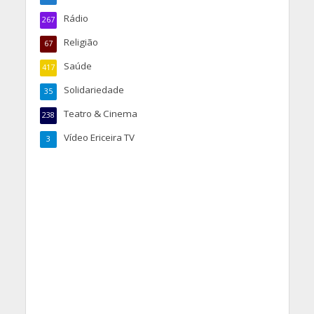
Rádio
267
Religião
67
Saúde
417
Solidariedade
35
Teatro & Cinema
238
Vídeo Ericeira TV
3