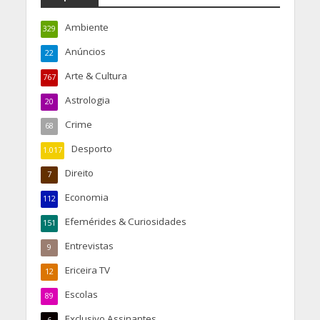
Ambiente
329
Anúncios
22
Arte & Cultura
767
Astrologia
20
Crime
68
Desporto
1.017
Direito
7
Economia
112
Efemérides & Curiosidades
151
Entrevistas
9
Ericeira TV
12
Escolas
89
Exclusivo Assinantes