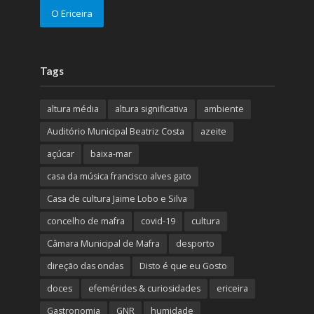
O Ericeira
Tags
altura média
altura significativa
ambiente
Auditório Municipal Beatriz Costa
azeite
açúcar
baixa-mar
casa da música francisco alves gato
Casa de cultura Jaime Lobo e Silva
concelho de mafra
covid-19
cultura
Câmara Municipal de Mafra
desporto
direção das ondas
Disto é que eu Gosto
doces
efemérides & curiosidades
ericeira
Gastronomia
GNR
humidade