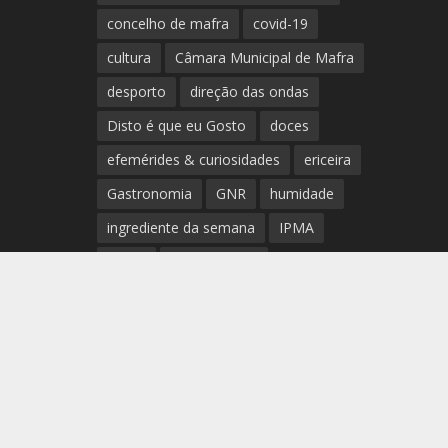
concelho de mafra
covid-19
cultura
Câmara Municipal de Mafra
desporto
direção das ondas
Disto é que eu Gosto
doces
efemérides & curiosidades
ericeira
Gastronomia
GNR
humidade
ingrediente da semana
IPMA
Mafra
meteorologia
Município de Mafra
música
nível de exposição UV
opinião
período
preia-mar
RCM
rede de teatros e cineteatros
portugueses
Rogério Batalha
Rádio
Sal