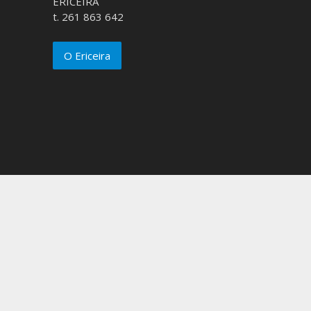
ERICEIRA
t. 261 863 642
O Ericeira