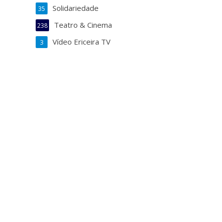
Solidariedade
35
Teatro & Cinema
238
Vídeo Ericeira TV
3