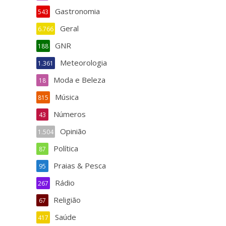
Gastronomia
543
Geral
6.766
GNR
188
Meteorologia
1.361
Moda e Beleza
18
Música
815
Números
43
Opinião
1.504
Política
87
Praias & Pesca
95
Rádio
267
Religião
67
Saúde
417