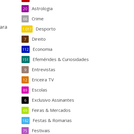
Astrologia
20
Crime
s
68
ara
Desporto
1.017
Direito
7
Economia
112
Efemérides & Curiosidades
151
Entrevistas
9
Ericeira TV
12
Escolas
89
Exclusivo Assinantes
6
Feiras & Mercados
69
Festas & Romarias
182
Festivais
75