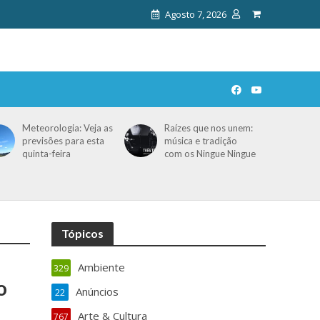
Agosto 7, 2026
Meteorologia: Veja as
Raízes que nos unem:
previsões para esta
música e tradição
quinta-feira
com os Ningue Ningue
Tópicos
Ambiente
329
o
Anúncios
22
Arte & Cultura
767