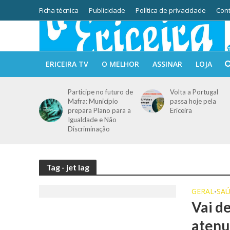
Ficha técnica
Publicidade
Política de privacidade
Cont
ERICEIRA TV
O MELHOR
ASSINAR
LOJA
Participe no futuro de
Volta a Portugal
Mafra: Município
passa hoje pela
prepara Plano para a
Ericeira
Igualdade e Não
Discriminação
Tag - jet lag
GERAL
SA
•
Vai de
atenua