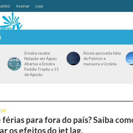
actos
Assinar
Loja
Ericeira recebe
Rússia aproveita falta
Natação em Águas
de Patriots e
Abertas e Ericeira
massacra a Ucrânia
Paddle Trophy a 15
de Agosto
ÚDE
 férias para fora do país? Saiba com
r os efeitos do jet lag.