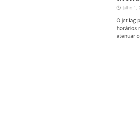
Julho 1,
O jet lag
horários 
atenuar os