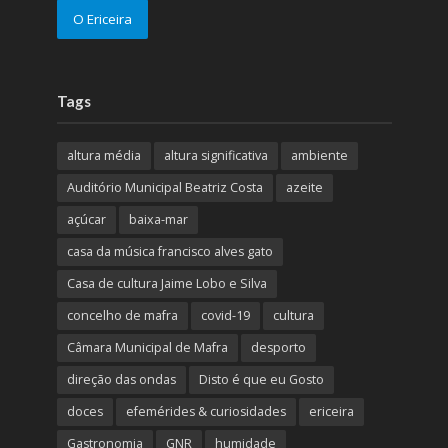
O Ericeira
Tags
altura média
altura significativa
ambiente
Auditório Municipal Beatriz Costa
azeite
açúcar
baixa-mar
casa da música francisco alves gato
Casa de cultura Jaime Lobo e Silva
concelho de mafra
covid-19
cultura
Câmara Municipal de Mafra
desporto
direção das ondas
Disto é que eu Gosto
doces
efemérides & curiosidades
ericeira
Gastronomia
GNR
humidade