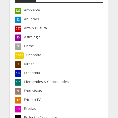
Ambiente
329
Anúncios
22
Arte & Cultura
767
Astrologia
20
Crime
68
Desporto
1.017
Direito
7
Economia
112
Efemérides & Curiosidades
151
Entrevistas
9
Ericeira TV
12
Escolas
89
Exclusivo Assinantes