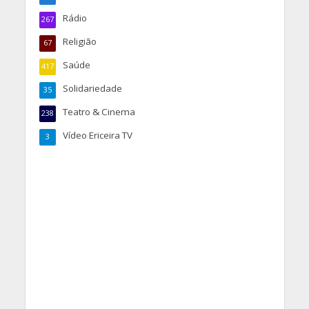
Rádio
267
Religião
67
Saúde
417
Solidariedade
35
Teatro & Cinema
238
Vídeo Ericeira TV
3