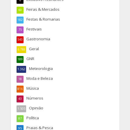
6
Feiras & Mercados
69
Festas & Romarias
182
Festivais
75
Gastronomia
543
Geral
6.769
GNR
189
Meteorologia
1.362
Moda e Beleza
18
Música
816
Números
43
Opinião
1.505
Política
87
Praias & Pesca
95