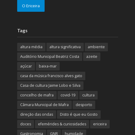
O Ericeira
Tags
altura média
altura significativa
ambiente
Auditório Municipal Beatriz Costa
azeite
açúcar
baixa-mar
casa da música francisco alves gato
Casa de cultura Jaime Lobo e Silva
concelho de mafra
covid-19
cultura
Câmara Municipal de Mafra
desporto
direção das ondas
Disto é que eu Gosto
doces
efemérides & curiosidades
ericeira
Gastronomia
GNR
humidade