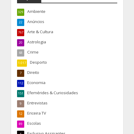
Ambiente
329
Anúncios
22
Arte & Cultura
767
Astrologia
20
Crime
68
Desporto
1.017
Direito
7
Economia
112
Efemérides & Curiosidades
151
Entrevistas
9
Ericeira TV
12
Escolas
89
Exclusivo Assinantes