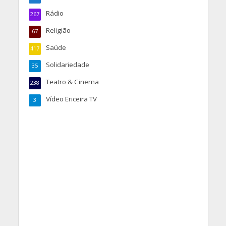
Rádio
267
Religião
67
Saúde
417
Solidariedade
35
Teatro & Cinema
238
Vídeo Ericeira TV
3