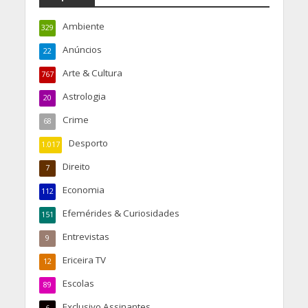
Ambiente
329
Anúncios
22
Arte & Cultura
767
Astrologia
20
Crime
68
Desporto
1.017
Direito
7
Economia
112
Efemérides & Curiosidades
151
Entrevistas
9
Ericeira TV
12
Escolas
89
Exclusivo Assinantes