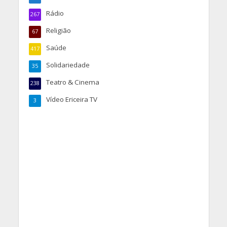
Rádio
267
Religião
67
Saúde
417
Solidariedade
35
Teatro & Cinema
238
Vídeo Ericeira TV
3