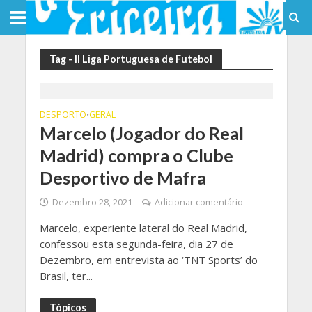
Tag - II Liga Portuguesa de Futebol
DESPORTO
GERAL
•
Marcelo (Jogador do Real
Madrid) compra o Clube
Desportivo de Mafra
Dezembro 28, 2021
Adicionar comentário
Marcelo, experiente lateral do Real Madrid,
confessou esta segunda-feira, dia 27 de
Dezembro, em entrevista ao ‘TNT Sports’ do
Brasil, ter...
Tópicos