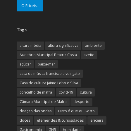
O Ericeira
Tags
altura média
altura significativa
ambiente
Auditório Municipal Beatriz Costa
azeite
açúcar
baixa-mar
casa da música francisco alves gato
Casa de cultura Jaime Lobo e Silva
concelho de mafra
covid-19
cultura
Câmara Municipal de Mafra
desporto
direção das ondas
Disto é que eu Gosto
doces
efemérides & curiosidades
ericeira
Gastronomia
GNR
humidade