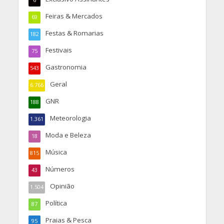
6
Feiras & Mercados
69
Festas & Romarias
182
Festivais
75
Gastronomia
543
Geral
6.766
GNR
188
Meteorologia
1.361
Moda e Beleza
18
Música
815
Números
43
Opinião
1.504
Política
87
Praias & Pesca
95