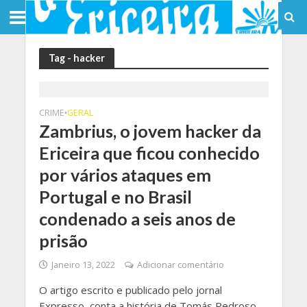
Tag - hacker
CRIME
GERAL
•
Zambrius, o jovem hacker da
Ericeira que ficou conhecido
por vários ataques em
Portugal e no Brasil
condenado a seis anos de
prisão
Janeiro 13, 2022
Adicionar comentário
O artigo escrito e publicado pelo jornal
Expresso, conta a história de Tomás Pedroso,