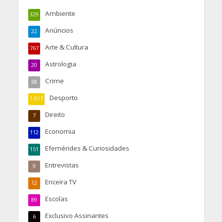
Ambiente
329
Anúncios
22
Arte & Cultura
767
Astrologia
20
Crime
68
Desporto
1.017
Direito
7
Economia
112
Efemérides & Curiosidades
151
Entrevistas
9
Ericeira TV
12
Escolas
89
Exclusivo Assinantes
6