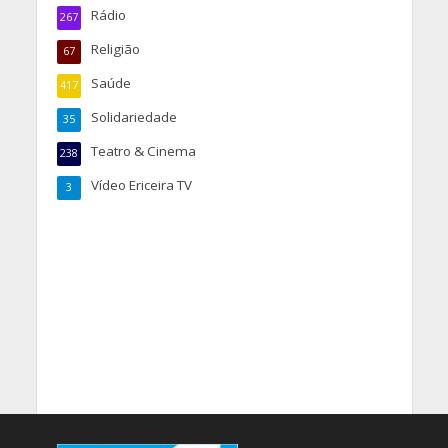
Rádio
267
Religião
67
Saúde
417
Solidariedade
35
Teatro & Cinema
238
Vídeo Ericeira TV
3