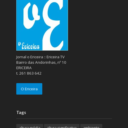
Jornal o Ericeira :: Ericeira TV
Bairro das Andorinhas, nº 10
ERICEIRA
t. 261 863 642
O Ericeira
Tags
altura média
altura significativa
ambiente