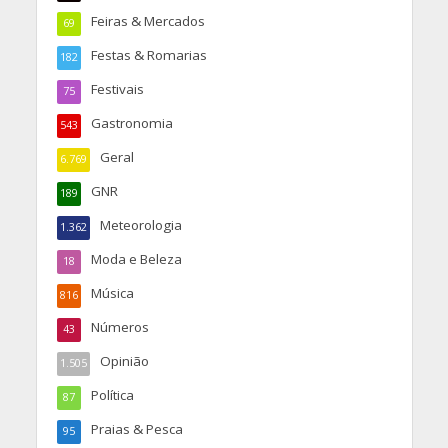
Feiras & Mercados
69
Festas & Romarias
182
Festivais
75
Gastronomia
543
Geral
6.769
GNR
189
Meteorologia
1.362
Moda e Beleza
18
Música
816
Números
43
Opinião
1.505
Política
87
Praias & Pesca
95