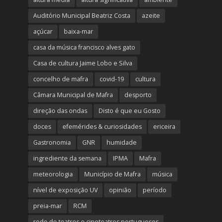
Auditório Municipal Beatriz Costa
azeite
açúcar
baixa-mar
casa da música francisco alves gato
Casa de cultura Jaime Lobo e Silva
concelho de mafra
covid-19
cultura
Câmara Municipal de Mafra
desporto
direção das ondas
Disto é que eu Gosto
doces
efemérides & curiosidades
ericeira
Gastronomia
GNR
humidade
ingrediente da semana
IPMA
Mafra
meteorologia
Município de Mafra
música
nível de exposição UV
opinião
período
preia-mar
RCM
rede de teatros e cineteatros portugueses