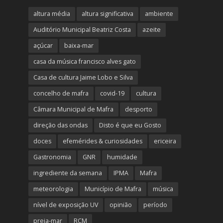
altura média
altura significativa
ambiente
Auditório Municipal Beatriz Costa
azeite
açúcar
baixa-mar
casa da música francisco alves gato
Casa de cultura Jaime Lobo e Silva
concelho de mafra
covid-19
cultura
Câmara Municipal de Mafra
desporto
direção das ondas
Disto é que eu Gosto
doces
efemérides & curiosidades
ericeira
Gastronomia
GNR
humidade
ingrediente da semana
IPMA
Mafra
meteorologia
Município de Mafra
música
nível de exposição UV
opinião
período
preia-mar
RCM