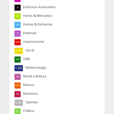
Exclusivo Assinantes
6
Feiras & Mercados
69
Festas & Romarias
182
Festivais
75
Gastronomia
543
Geral
6.769
GNR
189
Meteorologia
1.362
Moda e Beleza
18
Música
816
Números
43
Opinião
1.505
Política
87