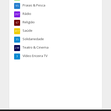
Praias & Pesca
95
Rádio
267
Religião
67
Saúde
417
Solidariedade
35
Teatro & Cinema
238
Vídeo Ericeira TV
3