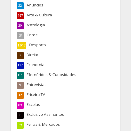
Anúncios
22
Arte & Cultura
767
Astrologia
20
Crime
68
Desporto
1.017
Direito
7
Economia
112
Efemérides & Curiosidades
151
Entrevistas
9
Ericeira TV
12
Escolas
89
Exclusivo Assinantes
6
Feiras & Mercados
69