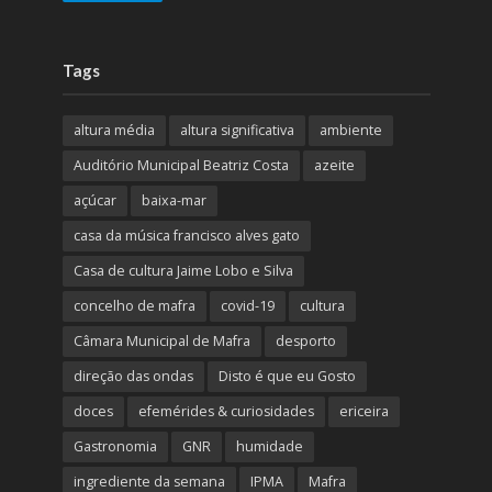
Tags
altura média
altura significativa
ambiente
Auditório Municipal Beatriz Costa
azeite
açúcar
baixa-mar
casa da música francisco alves gato
Casa de cultura Jaime Lobo e Silva
concelho de mafra
covid-19
cultura
Câmara Municipal de Mafra
desporto
direção das ondas
Disto é que eu Gosto
doces
efemérides & curiosidades
ericeira
Gastronomia
GNR
humidade
ingrediente da semana
IPMA
Mafra