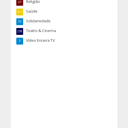
Religião
67
Saúde
417
Solidariedade
35
Teatro & Cinema
238
Vídeo Ericeira TV
3