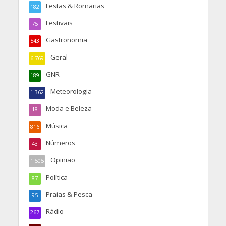
Festas & Romarias
182
Festivais
75
Gastronomia
543
Geral
6.769
GNR
189
Meteorologia
1.362
Moda e Beleza
18
Música
816
Números
43
Opinião
1.505
Política
87
Praias & Pesca
95
Rádio
267