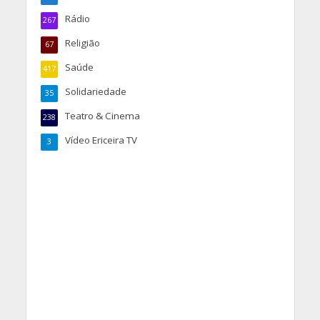
Rádio
267
Religião
67
Saúde
417
Solidariedade
35
Teatro & Cinema
238
Vídeo Ericeira TV
3