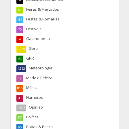
6
Feiras & Mercados
69
Festas & Romarias
182
Festivais
75
Gastronomia
543
Geral
6.769
GNR
189
Meteorologia
1.362
Moda e Beleza
18
Música
816
Números
43
Opinião
1.505
Política
87
Praias & Pesca
95