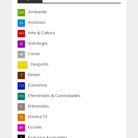
Ambiente
329
Anúncios
22
Arte & Cultura
767
Astrologia
20
Crime
68
Desporto
1.017
Direito
7
Economia
112
Efemérides & Curiosidades
151
Entrevistas
9
Ericeira TV
12
Escolas
89
Exclusivo Assinantes