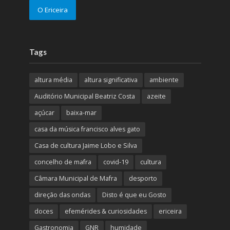
O Ericeira
Tags
altura média
altura significativa
ambiente
Auditório Municipal Beatriz Costa
azeite
açúcar
baixa-mar
casa da música francisco alves gato
Casa de cultura Jaime Lobo e Silva
concelho de mafra
covid-19
cultura
Câmara Municipal de Mafra
desporto
direção das ondas
Disto é que eu Gosto
doces
efemérides & curiosidades
ericeira
Gastronomia
GNR
humidade