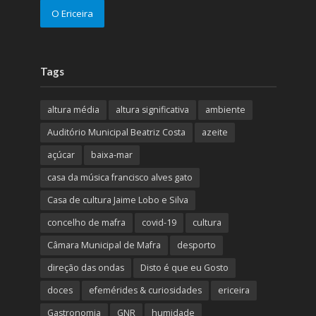
O Ericeira
Tags
altura média
altura significativa
ambiente
Auditório Municipal Beatriz Costa
azeite
açúcar
baixa-mar
casa da música francisco alves gato
Casa de cultura Jaime Lobo e Silva
concelho de mafra
covid-19
cultura
Câmara Municipal de Mafra
desporto
direção das ondas
Disto é que eu Gosto
doces
efemérides & curiosidades
ericeira
Gastronomia
GNR
humidade