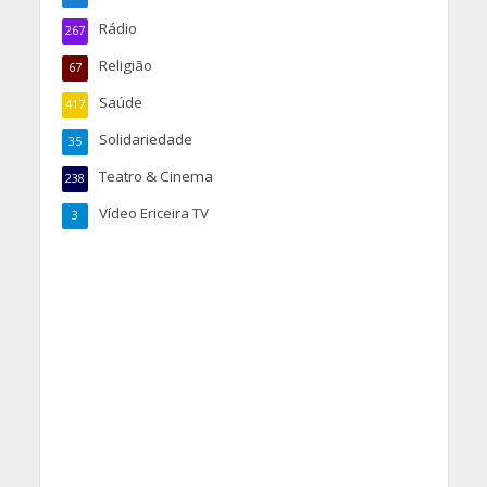
Rádio
267
Religião
67
Saúde
417
Solidariedade
35
Teatro & Cinema
238
Vídeo Ericeira TV
3