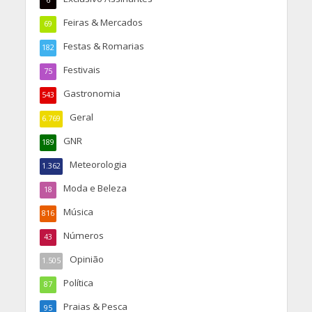
6
Feiras & Mercados
69
Festas & Romarias
182
Festivais
75
Gastronomia
543
Geral
6.769
GNR
189
Meteorologia
1.362
Moda e Beleza
18
Música
816
Números
43
Opinião
1.505
Política
87
Praias & Pesca
95