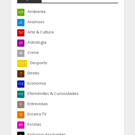
Ambiente
329
Anúncios
22
Arte & Cultura
767
Astrologia
20
Crime
68
Desporto
1.017
Direito
7
Economia
112
Efemérides & Curiosidades
151
Entrevistas
9
Ericeira TV
12
Escolas
89
Exclusivo Assinantes