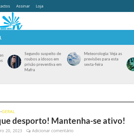
actos
Assinar
Loja
Segundo suspeito de
Meteorologia: Veja as
as
roubos a idosos em
previsões para esta
os
prisão preventiva em
sexta-feira
Mafra
O
GERAL
•
que desporto! Mantenha-se ativo!
o 20, 2023
Adicionar comentário