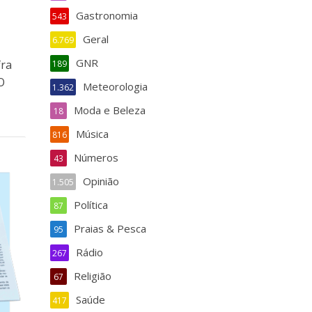
Gastronomia
543
Geral
6.769
GNR
fra
189
O
Meteorologia
1.362
Moda e Beleza
18
Música
816
Números
43
Opinião
1.505
Política
87
Praias & Pesca
95
Rádio
267
Religião
67
Saúde
417