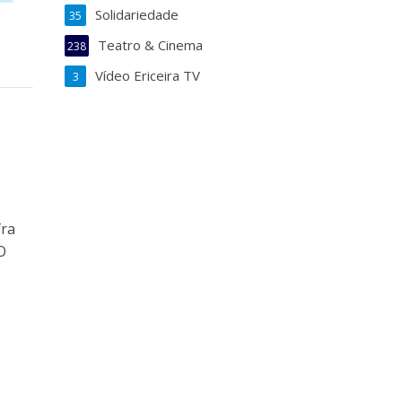
Solidariedade
35
Teatro & Cinema
238
Vídeo Ericeira TV
3
fra
O