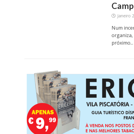
Camp 
Janeiro 
Num incen
organiza, 
próximo...