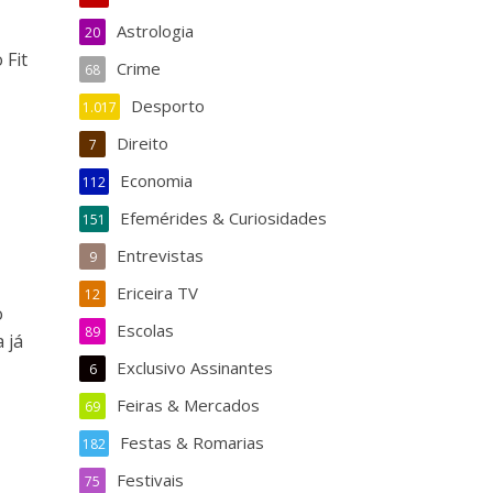
Astrologia
20
 Fit
Crime
68
Desporto
1.017
Direito
7
Economia
112
Efemérides & Curiosidades
151
Entrevistas
9
Ericeira TV
12
o
Escolas
89
 já
Exclusivo Assinantes
6
Feiras & Mercados
69
Festas & Romarias
182
Festivais
75