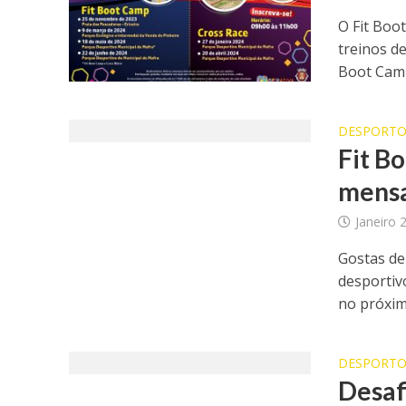
O Fit Boo
treinos de
Boot Camp,
DESPORT
Fit B
mensa
Janeiro 
Gostas de 
desportiv
no próximo
DESPORT
Desaf