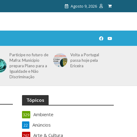
Agosto 9, 2026
Participe no futuro de
Volta a Portugal
Mafra: Município
passa hoje pela
prepara Plano para a
Ericeira
Igualdade e Não
Discriminação
Tópicos
Ambiente
329
Anúncios
22
Arte & Cultura
767