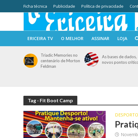
Ficha técnica
Publicidade
Política de privacidade
Cont
ERICEIRA TV
O MELHOR
ASSINAR
LOJA
Triadic Memories no
As bases de dados, 
centenário de Morton
novos pontos crític
Feldman
Tag - Fit Boot Camp
DESPORT
Prati
Novembr