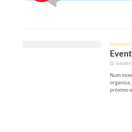
DESPORT
Event
Outubro
Num incen
organiza, 
próximo e