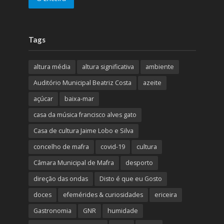
Tags
altura média
altura significativa
ambiente
Auditório Municipal Beatriz Costa
azeite
açúcar
baixa-mar
casa da música francisco alves gato
Casa de cultura Jaime Lobo e Silva
concelho de mafra
covid-19
cultura
Câmara Municipal de Mafra
desporto
direção das ondas
Disto é que eu Gosto
doces
efemérides & curiosidades
ericeira
Gastronomia
GNR
humidade