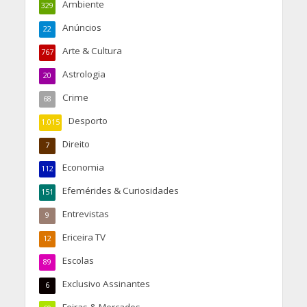
Ambiente
329
Anúncios
22
Arte & Cultura
767
Astrologia
20
Crime
68
Desporto
1.015
Direito
7
Economia
112
Efemérides & Curiosidades
151
Entrevistas
9
Ericeira TV
12
Escolas
89
Exclusivo Assinantes
6