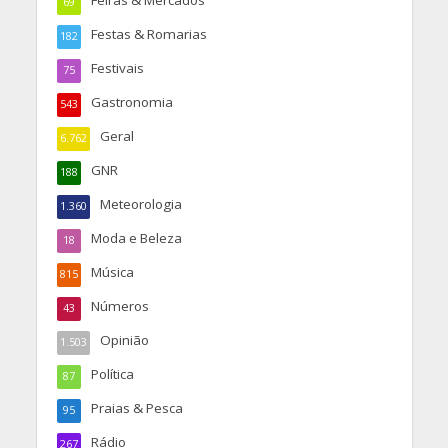
Feiras & Mercados
69
Festas & Romarias
182
Festivais
75
Gastronomia
543
Geral
6.762
GNR
188
Meteorologia
1.360
Moda e Beleza
18
Música
815
Números
43
Opinião
1.503
Política
87
Praias & Pesca
95
Rádio
267