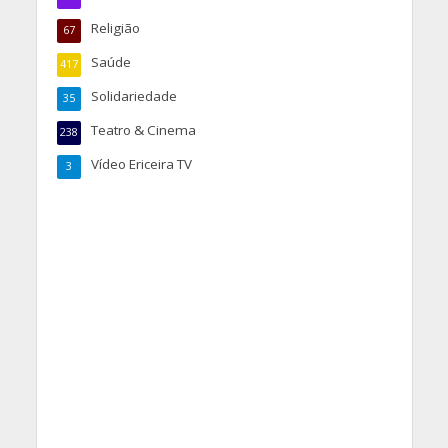
Religião
67
Saúde
417
Solidariedade
35
Teatro & Cinema
238
Vídeo Ericeira TV
3