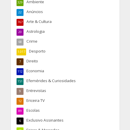
Ambiente
329
Anúncios
22
Arte & Cultura
767
Astrologia
20
Crime
68
Desporto
1.017
Direito
7
Economia
112
Efemérides & Curiosidades
151
Entrevistas
9
Ericeira TV
12
Escolas
89
Exclusivo Assinantes
6