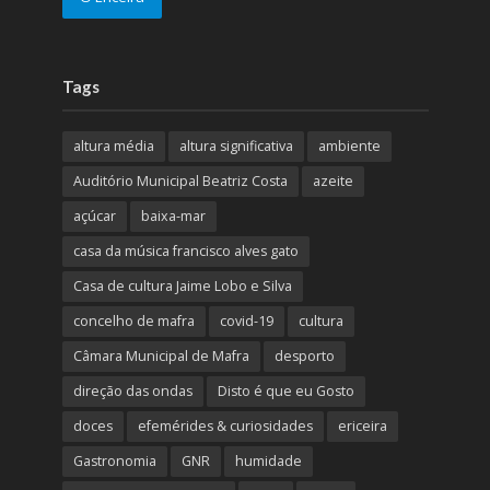
Tags
altura média
altura significativa
ambiente
Auditório Municipal Beatriz Costa
azeite
açúcar
baixa-mar
casa da música francisco alves gato
Casa de cultura Jaime Lobo e Silva
concelho de mafra
covid-19
cultura
Câmara Municipal de Mafra
desporto
direção das ondas
Disto é que eu Gosto
doces
efemérides & curiosidades
ericeira
Gastronomia
GNR
humidade