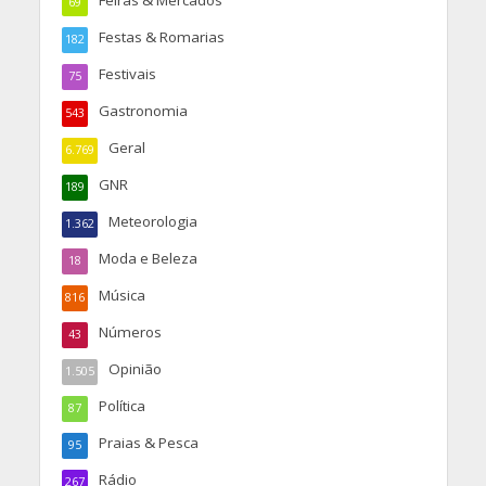
Feiras & Mercados
69
Festas & Romarias
182
Festivais
75
Gastronomia
543
Geral
6.769
GNR
189
Meteorologia
1.362
Moda e Beleza
18
Música
816
Números
43
Opinião
1.505
Política
87
Praias & Pesca
95
Rádio
267