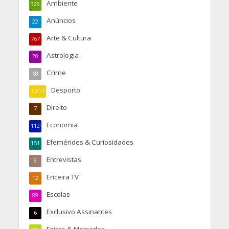
Ambiente
329
Anúncios
22
Arte & Cultura
767
Astrologia
20
Crime
68
Desporto
1.017
Direito
7
Economia
112
Efemérides & Curiosidades
151
Entrevistas
9
Ericeira TV
12
Escolas
89
Exclusivo Assinantes
6