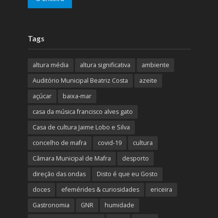
Tags
altura média
altura significativa
ambiente
Auditório Municipal Beatriz Costa
azeite
açúcar
baixa-mar
casa da música francisco alves gato
Casa de cultura Jaime Lobo e Silva
concelho de mafra
covid-19
cultura
Câmara Municipal de Mafra
desporto
direção das ondas
Disto é que eu Gosto
doces
efemérides & curiosidades
ericeira
Gastronomia
GNR
humidade