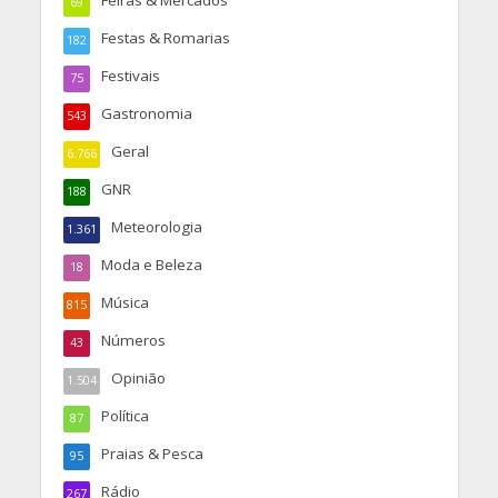
Feiras & Mercados
69
Festas & Romarias
182
Festivais
75
Gastronomia
543
Geral
6.766
GNR
188
Meteorologia
1.361
Moda e Beleza
18
Música
815
Números
43
Opinião
1.504
Política
87
Praias & Pesca
95
Rádio
267