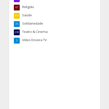
Religião
67
Saúde
417
Solidariedade
35
Teatro & Cinema
238
Vídeo Ericeira TV
3