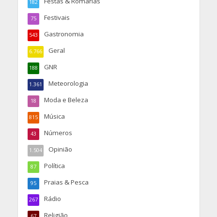
Festas & Romarias
182
Festivais
75
Gastronomia
543
Geral
6.766
GNR
188
Meteorologia
1.361
Moda e Beleza
18
Música
815
Números
43
Opinião
1.504
Política
87
Praias & Pesca
95
Rádio
267
Religião
67