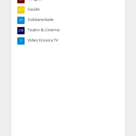
Saúde
417
Solidariedade
35
Teatro & Cinema
238
Vídeo Ericeira TV
3