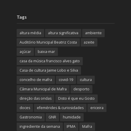
Tags
altura média
altura significativa
ambiente
Auditório Municipal Beatriz Costa
azeite
açúcar
baixa-mar
casa da música francisco alves gato
Casa de cultura Jaime Lobo e Silva
concelho de mafra
covid-19
cultura
Câmara Municipal de Mafra
desporto
direção das ondas
Disto é que eu Gosto
doces
efemérides & curiosidades
ericeira
Gastronomia
GNR
humidade
ingrediente da semana
IPMA
Mafra