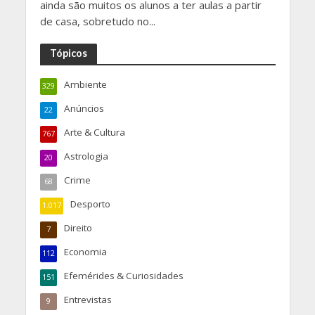
ainda são muitos os alunos a ter aulas a partir
de casa, sobretudo no...
Tópicos
Ambiente
329
Anúncios
22
Arte & Cultura
767
Astrologia
20
Crime
68
Desporto
1.017
Direito
7
Economia
112
Efemérides & Curiosidades
151
Entrevistas
9