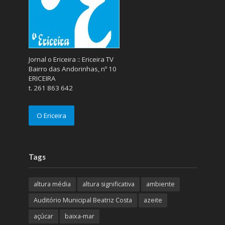
Jornal o Ericeira :: Ericeira TV
Bairro das Andorinhas, nº 10
ERICEIRA
t. 261 863 642
O Ericeira
Tags
altura média
altura significativa
ambiente
Auditório Municipal Beatriz Costa
azeite
açúcar
baixa-mar