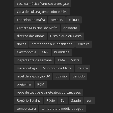
casa da música francisco alves gato
Casa de cultura Jaime Lobo e Silva
concelho de mafra
covid-19
cultura
Câmara Municipal de Mafra
desporto
direção das ondas
Disto é que eu Gosto
doces
efemérides & curiosidades
ericeira
Gastronomia
GNR
humidade
ingrediente da semana
IPMA
Mafra
meteorologia
Município de Mafra
música
nível de exposição UV
opinião
período
preia-mar
RCM
rede de teatros e cineteatros portugueses
Rogério Batalha
Rádio
Sal
Saúde
surf
temperatura
temperatura média da água