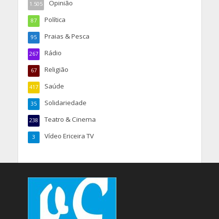
Opinião
1.505
Política
87
Praias & Pesca
95
Rádio
267
Religião
67
Saúde
417
Solidariedade
35
Teatro & Cinema
238
Vídeo Ericeira TV
3