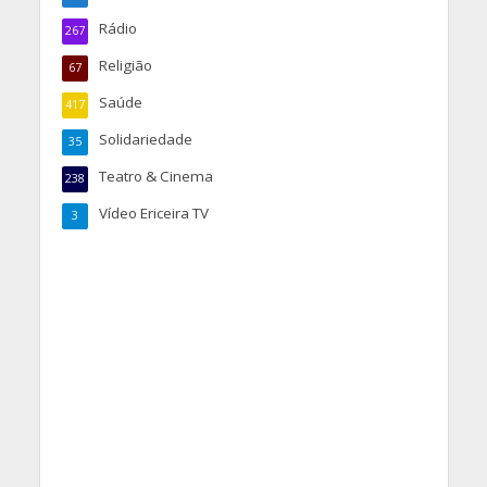
Rádio
267
Religião
67
Saúde
417
Solidariedade
35
Teatro & Cinema
238
Vídeo Ericeira TV
3