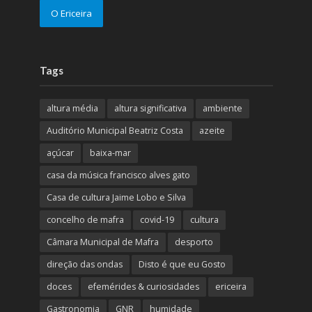
O Ericeira
Tags
altura média
altura significativa
ambiente
Auditório Municipal Beatriz Costa
azeite
açúcar
baixa-mar
casa da música francisco alves gato
Casa de cultura Jaime Lobo e Silva
concelho de mafra
covid-19
cultura
Câmara Municipal de Mafra
desporto
direção das ondas
Disto é que eu Gosto
doces
efemérides & curiosidades
ericeira
Gastronomia
GNR
humidade