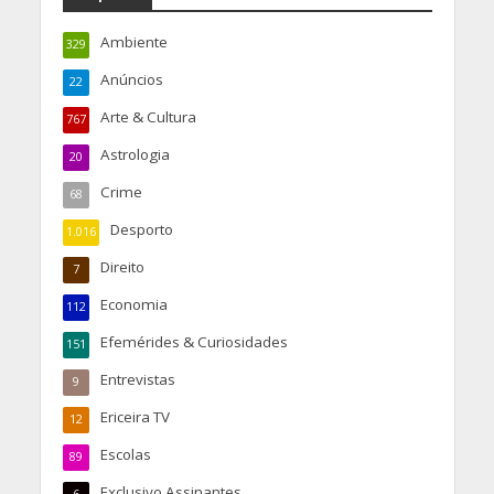
Ambiente
329
Anúncios
22
Arte & Cultura
767
Astrologia
20
Crime
68
Desporto
1.016
Direito
7
Economia
112
Efemérides & Curiosidades
151
Entrevistas
9
Ericeira TV
12
Escolas
89
Exclusivo Assinantes