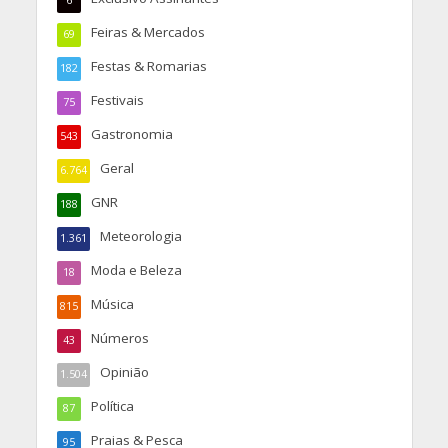
6
Feiras & Mercados
69
Festas & Romarias
182
Festivais
75
Gastronomia
543
Geral
6.764
GNR
188
Meteorologia
1.361
Moda e Beleza
18
Música
815
Números
43
Opinião
1.504
Política
87
Praias & Pesca
95