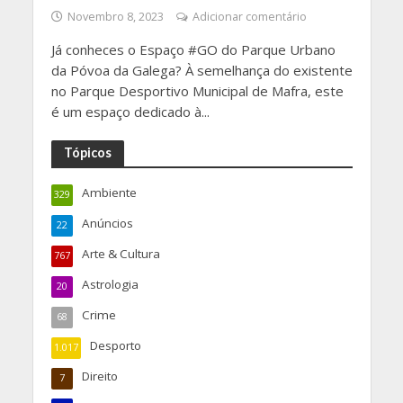
Novembro 8, 2023
Adicionar comentário
Já conheces o Espaço #GO do Parque Urbano
da Póvoa da Galega? À semelhança do existente
no Parque Desportivo Municipal de Mafra, este
é um espaço dedicado à...
Tópicos
Ambiente
329
Anúncios
22
Arte & Cultura
767
Astrologia
20
Crime
68
Desporto
1.017
Direito
7