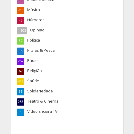
Música
816
Números
43
Opinião
1.505
Política
87
Praias & Pesca
95
Rádio
267
Religião
67
Saúde
417
Solidariedade
35
Teatro & Cinema
238
Vídeo Ericeira TV
3