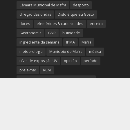
Câmara Municipal de Mafra
desporto
direção das ondas
Disto é que eu Gosto
doces
efemérides & curiosidades
ericeira
Gastronomia
GNR
humidade
ingrediente da semana
IPMA
Mafra
meteorologia
Município de Mafra
música
nível de exposição UV
opinião
período
preia-mar
RCM
rede de teatros e cineteatros portugueses
Rogério Batalha
Rádio
Sal
Saúde
surf
temperatura
temperatura média da água
tábua das marés
Ucrânia
vento
visibilidade