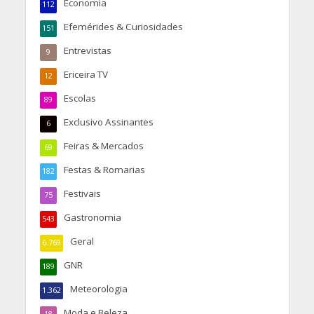
Economia
112
Efemérides & Curiosidades
151
Entrevistas
9
Ericeira TV
12
Escolas
89
Exclusivo Assinantes
6
Feiras & Mercados
69
Festas & Romarias
182
Festivais
75
Gastronomia
543
Geral
6.769
GNR
189
Meteorologia
1.362
Moda e Beleza
18