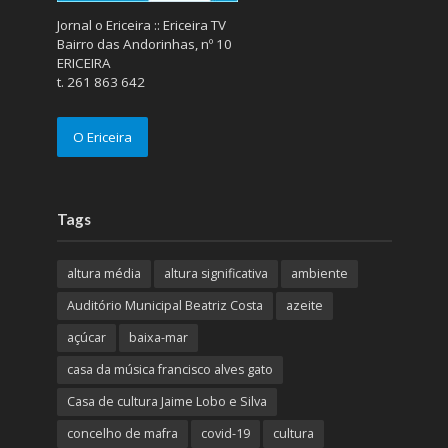
Jornal o Ericeira :: Ericeira TV
Bairro das Andorinhas, nº 10
ERICEIRA
t. 261 863 642
O Ericeira
Tags
altura média
altura significativa
ambiente
Auditório Municipal Beatriz Costa
azeite
açúcar
baixa-mar
casa da música francisco alves gato
Casa de cultura Jaime Lobo e Silva
concelho de mafra
covid-19
cultura