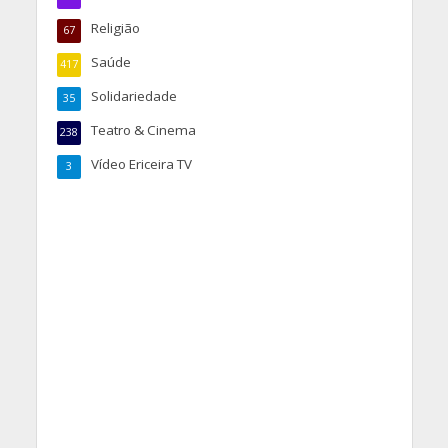
Religião
67
Saúde
417
Solidariedade
35
Teatro & Cinema
238
Vídeo Ericeira TV
3