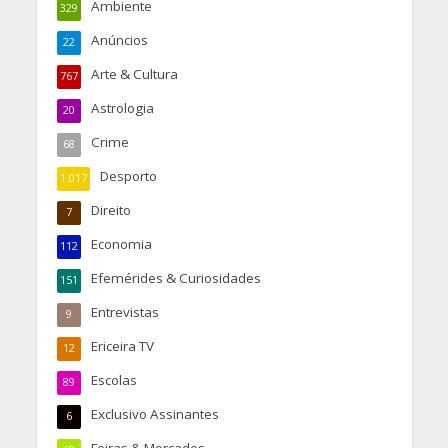
Ambiente
329
Anúncios
22
Arte & Cultura
767
Astrologia
20
Crime
68
Desporto
1.017
Direito
7
Economia
112
Efemérides & Curiosidades
151
Entrevistas
9
Ericeira TV
12
Escolas
89
Exclusivo Assinantes
6