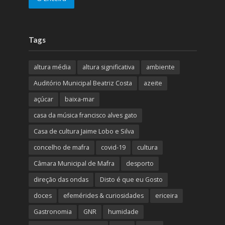
Tags
altura média
altura significativa
ambiente
Auditório Municipal Beatriz Costa
azeite
açúcar
baixa-mar
casa da música francisco alves gato
Casa de cultura Jaime Lobo e Silva
concelho de mafra
covid-19
cultura
Câmara Municipal de Mafra
desporto
direção das ondas
Disto é que eu Gosto
doces
efemérides & curiosidades
ericeira
Gastronomia
GNR
humidade