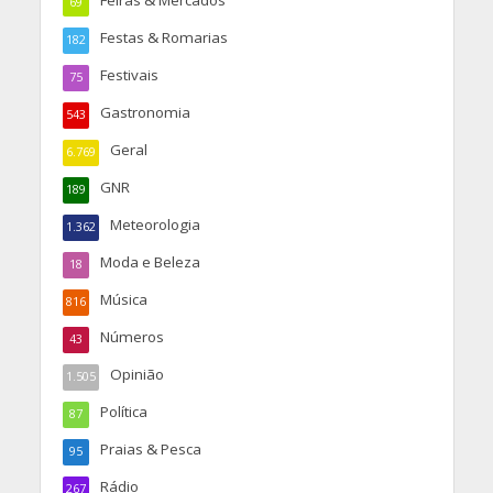
Feiras & Mercados
69
Festas & Romarias
182
Festivais
75
Gastronomia
543
Geral
6.769
GNR
189
Meteorologia
1.362
Moda e Beleza
18
Música
816
Números
43
Opinião
1.505
Política
87
Praias & Pesca
95
Rádio
267