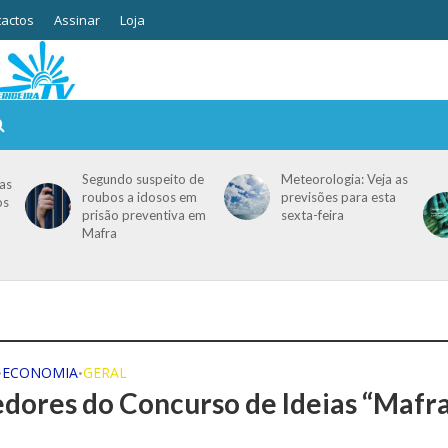
actos
Assinar
Loja
Segundo suspeito de
Meteorologia: Veja as
as
roubos a idosos em
previsões para esta
os
prisão preventiva em
sexta-feira
Mafra
ECONOMIA
GERAL
•
•
dores do Concurso de Ideias “Mafr