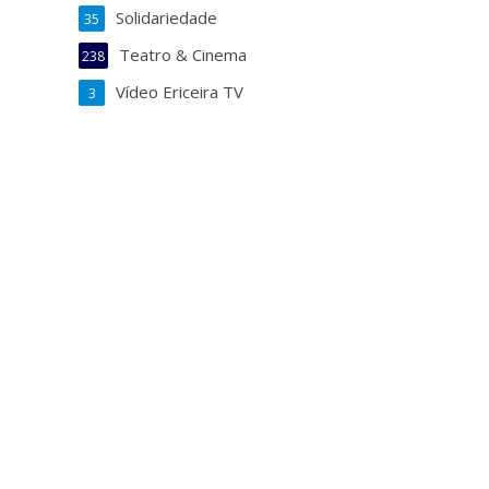
Solidariedade
35
Teatro & Cinema
238
Vídeo Ericeira TV
3