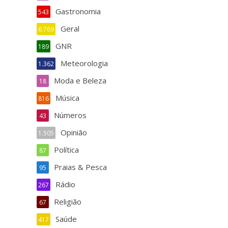
Gastronomia
543
Geral
6.769
GNR
189
Meteorologia
1.362
Moda e Beleza
18
Música
816
Números
43
Opinião
1.505
Política
87
Praias & Pesca
95
Rádio
267
Religião
67
Saúde
417