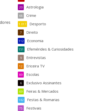
Astrologia
20
Crime
68
adores
Desporto
1.017
Direito
7
Economia
112
Efemérides & Curiosidades
151
Entrevistas
9
Ericeira TV
12
Escolas
89
Exclusivo Assinantes
6
Feiras & Mercados
69
Festas & Romarias
182
Festivais
75