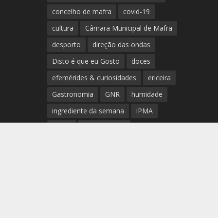
concelho de mafra
covid-19
cultura
Câmara Municipal de Mafra
desporto
direção das ondas
Disto é que eu Gosto
doces
efemérides & curiosidades
ericeira
Gastronomia
GNR
humidade
ingrediente da semana
IPMA
Mafra
meteorologia
Município de Mafra
música
nível de exposição UV
opinião
período
preia-mar
RCM
rede de teatros e cineteatros
portugueses
Rogério Batalha
Rádio
Sal