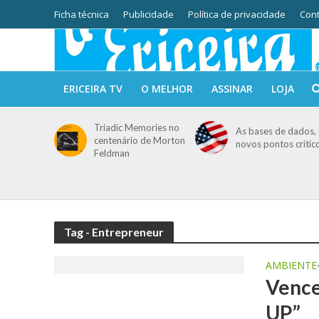
Ficha técnica
Publicidade
Política de privacidade
Cont
ERICEIRA TV
O MELHOR
ASSINAR
LOJA
Triadic Memories no
As bases de dados, 
centenário de Morton
novos pontos crític
Feldman
Tag - Entrepreneur
AMBIENTE
Vence
UP”