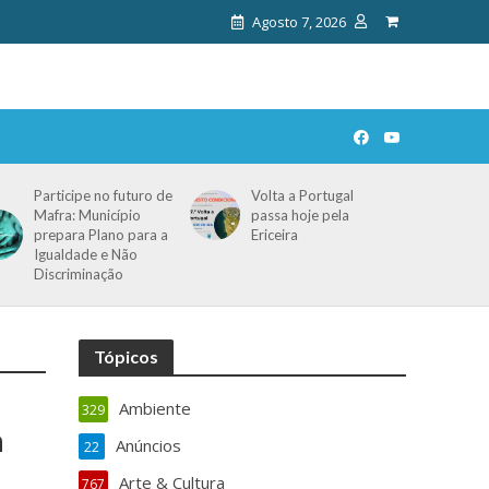
Agosto 7, 2026
Participe no futuro de
Volta a Portugal
Mafra: Município
passa hoje pela
prepara Plano para a
Ericeira
Igualdade e Não
Discriminação
Tópicos
Ambiente
329
a
Anúncios
22
Arte & Cultura
767