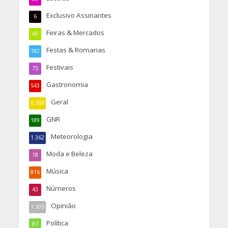
Exclusivo Assinantes
6
Feiras & Mercados
69
Festas & Romarias
182
Festivais
75
Gastronomia
543
Geral
6.769
GNR
189
Meteorologia
1.362
Moda e Beleza
18
Música
816
Números
43
Opinião
1.505
Política
87