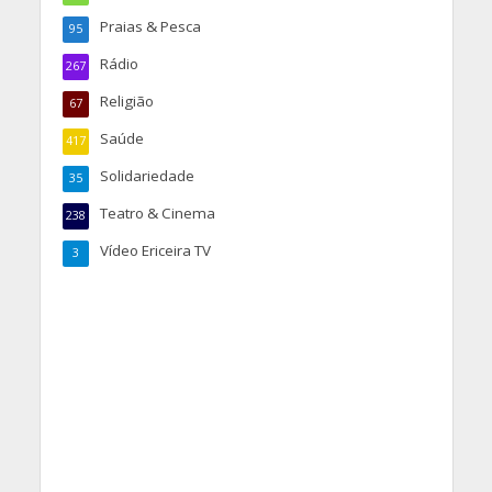
Praias & Pesca
95
Rádio
267
Religião
67
Saúde
417
Solidariedade
35
Teatro & Cinema
238
Vídeo Ericeira TV
3