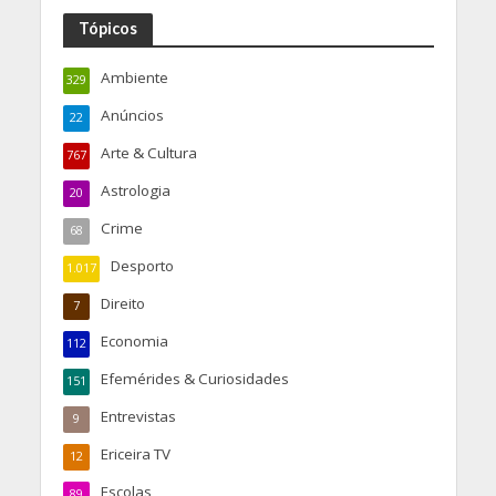
Tópicos
Ambiente
329
Anúncios
22
Arte & Cultura
767
Astrologia
20
Crime
68
Desporto
1.017
Direito
7
Economia
112
Efemérides & Curiosidades
151
Entrevistas
9
Ericeira TV
12
Escolas
89