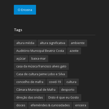
O Ericeira
Tags
altura média
altura significativa
ambiente
Auditório Municipal Beatriz Costa
azeite
açúcar
baixa-mar
casa da música francisco alves gato
Casa de cultura Jaime Lobo e Silva
concelho de mafra
covid-19
cultura
Câmara Municipal de Mafra
desporto
direção das ondas
Disto é que eu Gosto
doces
efemérides & curiosidades
ericeira