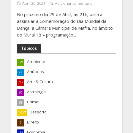
Abril 26, 2021
Adicionar comentário
No próximo dia 29 de Abril, às 21h, para a
assinalar a Comemoração do Dia Mundial da
Dança, a Câmara Municipal de Mafra, no âmbito
do Mural 18 – programação...
Tópicos
Ambiente
329
Anúncios
22
Arte & Cultura
767
Astrologia
20
Crime
68
Desporto
1.017
Direito
7
Economia
112