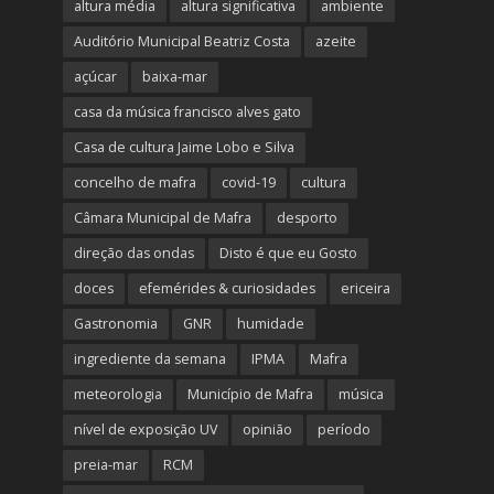
altura média
altura significativa
ambiente
Auditório Municipal Beatriz Costa
azeite
açúcar
baixa-mar
casa da música francisco alves gato
Casa de cultura Jaime Lobo e Silva
concelho de mafra
covid-19
cultura
Câmara Municipal de Mafra
desporto
direção das ondas
Disto é que eu Gosto
doces
efemérides & curiosidades
ericeira
Gastronomia
GNR
humidade
ingrediente da semana
IPMA
Mafra
meteorologia
Município de Mafra
música
nível de exposição UV
opinião
período
preia-mar
RCM