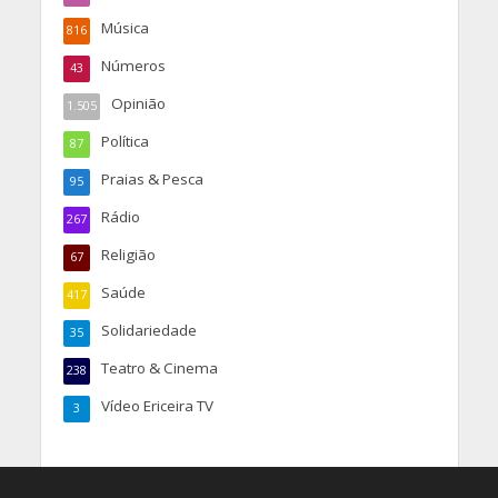
Música
816
Números
43
Opinião
1.505
Política
87
Praias & Pesca
95
Rádio
267
Religião
67
Saúde
417
Solidariedade
35
Teatro & Cinema
238
Vídeo Ericeira TV
3