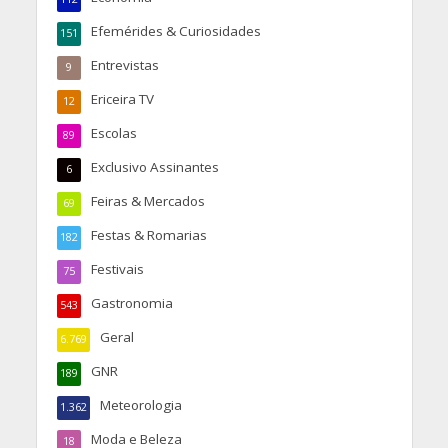
Efemérides & Curiosidades
151
Entrevistas
9
Ericeira TV
12
Escolas
89
Exclusivo Assinantes
6
Feiras & Mercados
69
Festas & Romarias
182
Festivais
75
Gastronomia
543
Geral
6.769
GNR
189
Meteorologia
1.362
Moda e Beleza
18