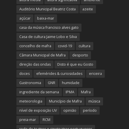
Auditório Municipal Beatriz Costa
azeite
açúcar
baixa-mar
casa da música francisco alves gato
Casa de cultura Jaime Lobo e Silva
concelho de mafra
covid-19
cultura
Câmara Municipal de Mafra
desporto
direção das ondas
Disto é que eu Gosto
doces
efemérides & curiosidades
ericeira
Gastronomia
GNR
humidade
ingrediente da semana
IPMA
Mafra
meteorologia
Município de Mafra
música
nível de exposição UV
opinião
período
preia-mar
RCM
rede de teatros e cineteatros portugueses