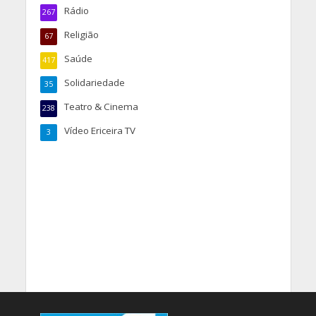
Rádio
267
Religião
67
Saúde
417
Solidariedade
35
Teatro & Cinema
238
Vídeo Ericeira TV
3