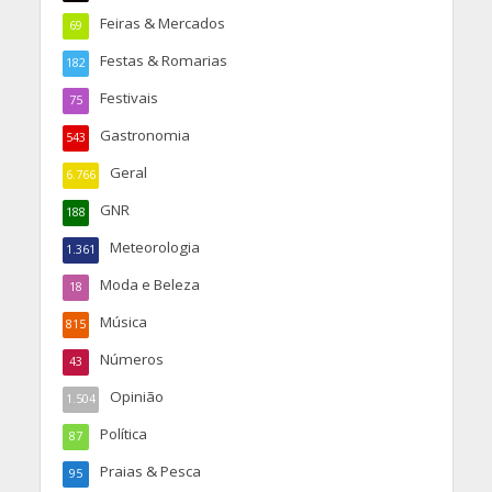
Feiras & Mercados
69
Festas & Romarias
182
Festivais
75
Gastronomia
543
Geral
6.766
GNR
188
Meteorologia
1.361
Moda e Beleza
18
Música
815
Números
43
Opinião
1.504
Política
87
Praias & Pesca
95