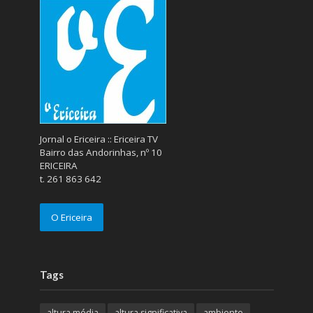
Jornal o Ericeira :: Ericeira TV
Bairro das Andorinhas, nº 10
ERICEIRA
t. 261 863 642
O Ericeira
Tags
altura média
altura significativa
ambiente