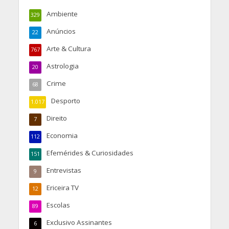
Ambiente
329
Anúncios
22
Arte & Cultura
767
Astrologia
20
Crime
68
Desporto
1.017
Direito
7
Economia
112
Efemérides & Curiosidades
151
Entrevistas
9
Ericeira TV
12
Escolas
89
Exclusivo Assinantes
6