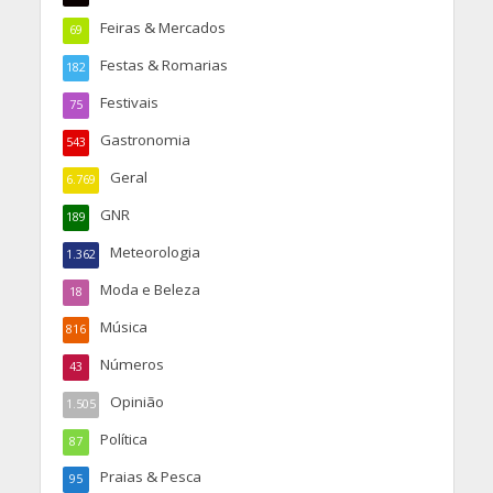
Feiras & Mercados
69
Festas & Romarias
182
Festivais
75
Gastronomia
543
Geral
6.769
GNR
189
Meteorologia
1.362
Moda e Beleza
18
Música
816
Números
43
Opinião
1.505
Política
87
Praias & Pesca
95