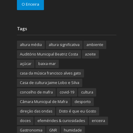
O Ericeira
Tags
altura média
altura significativa
ambiente
Auditório Municipal Beatriz Costa
azeite
açúcar
baixa-mar
casa da música francisco alves gato
Casa de cultura Jaime Lobo e Silva
concelho de mafra
covid-19
cultura
Câmara Municipal de Mafra
desporto
direção das ondas
Disto é que eu Gosto
doces
efemérides & curiosidades
ericeira
Gastronomia
GNR
humidade