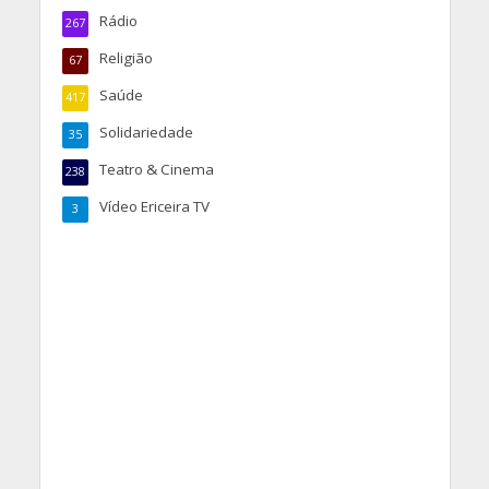
Rádio
267
Religião
67
Saúde
417
Solidariedade
35
Teatro & Cinema
238
Vídeo Ericeira TV
3