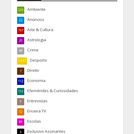
Ambiente
329
Anúncios
22
Arte & Cultura
767
Astrologia
20
Crime
68
Desporto
1.017
Direito
7
Economia
112
Efemérides & Curiosidades
151
Entrevistas
9
Ericeira TV
12
Escolas
89
Exclusivo Assinantes
6