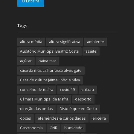
O Ericeira
Tags
altura média
altura significativa
ambiente
Auditório Municipal Beatriz Costa
azeite
açúcar
baixa-mar
casa da música francisco alves gato
Casa de cultura Jaime Lobo e Silva
concelho de mafra
covid-19
cultura
Câmara Municipal de Mafra
desporto
direção das ondas
Disto é que eu Gosto
doces
efemérides & curiosidades
ericeira
Gastronomia
GNR
humidade