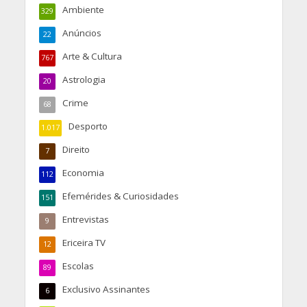
Ambiente
329
Anúncios
22
Arte & Cultura
767
Astrologia
20
Crime
68
Desporto
1.017
Direito
7
Economia
112
Efemérides & Curiosidades
151
Entrevistas
9
Ericeira TV
12
Escolas
89
Exclusivo Assinantes
6