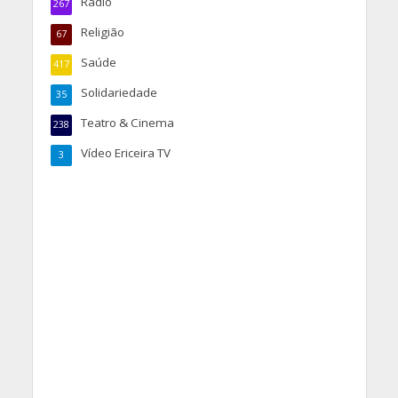
Rádio
267
Religião
67
Saúde
417
Solidariedade
35
Teatro & Cinema
238
Vídeo Ericeira TV
3