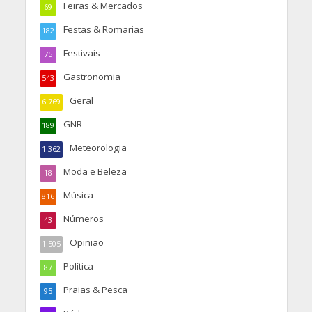
Feiras & Mercados
69
Festas & Romarias
182
Festivais
75
Gastronomia
543
Geral
6.769
GNR
189
Meteorologia
1.362
Moda e Beleza
18
Música
816
Números
43
Opinião
1.505
Política
87
Praias & Pesca
95