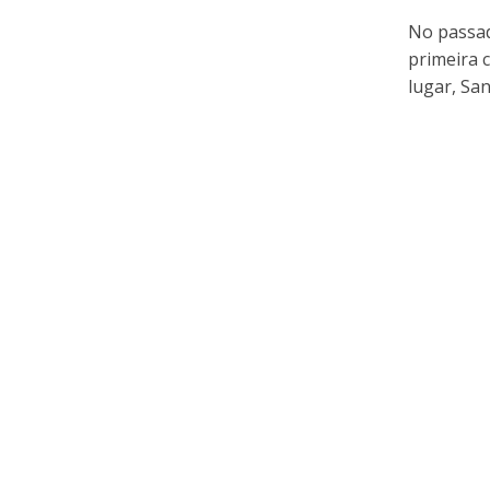
No passad
primeira 
lugar, Sant