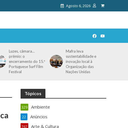
Agosto 6, 2026
Luzes, câmara…
Mafra leva
prémio: o
sustentabilidade e
encerramento do 15.ª
inovação local à
Portuguese Surf Film
Organização das
Festival
Nações Unidas
Tópicos
Ambiente
329
eca
Anúncios
22
Arte & Cultura
767