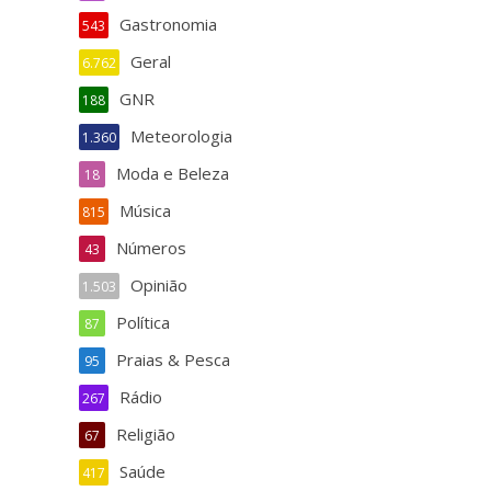
Gastronomia
543
Geral
6.762
GNR
188
Meteorologia
1.360
Moda e Beleza
18
Música
815
Números
43
Opinião
1.503
Política
87
Praias & Pesca
95
Rádio
267
Religião
67
Saúde
417