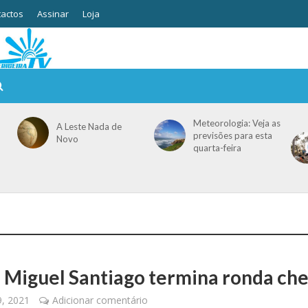
actos
Assinar
Loja
Meteorologia: Veja as
A Leste Nada de
previsões para esta
Novo
quarta-feira
O
o Miguel Santiago termina ronda ch
9, 2021
Adicionar comentário