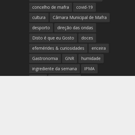
concelho de mafra
covid-19
cultura
Câmara Municipal de Mafra
desporto
direção das ondas
Disto é que eu Gosto
doces
efemérides & curiosidades
ericeira
Gastronomia
GNR
humidade
ingrediente da semana
IPMA
Mafra
meteorologia
Município de Mafra
música
nível de exposição UV
opinião
período
preia-mar
RCM
rede de teatros e cineteatros
portugueses
Rogério Batalha
Rádio
Sal