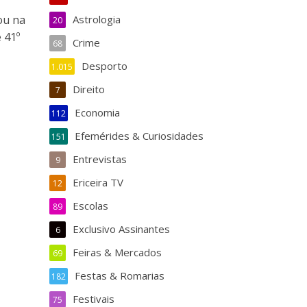
ou na
Astrologia
20
 41º
Crime
68
Desporto
1.015
Direito
7
Economia
112
Efemérides & Curiosidades
151
Entrevistas
9
Ericeira TV
12
Escolas
89
Exclusivo Assinantes
6
Feiras & Mercados
69
Festas & Romarias
182
Festivais
75