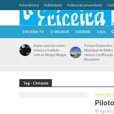
Ficha técnica
Publicidade
Política de privacidade
Cont
ERICEIRA TV
O MELHOR
ASSINAR
LOJA
Raízes que nos unem:
Parque Desportivo
música e tradição
Municipal de Mafra
com os Ningue Ningue
renova Certificação
Biosphere
Tag - Chéquia
DESPORT
Pilot
Agosto 