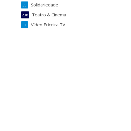
Solidariedade
35
Teatro & Cinema
238
Vídeo Ericeira TV
3