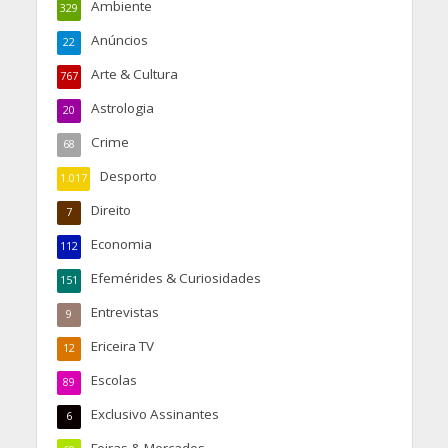
Ambiente
329
Anúncios
22
Arte & Cultura
767
Astrologia
20
Crime
68
Desporto
1.017
Direito
7
Economia
112
Efemérides & Curiosidades
151
Entrevistas
9
Ericeira TV
12
Escolas
89
Exclusivo Assinantes
6