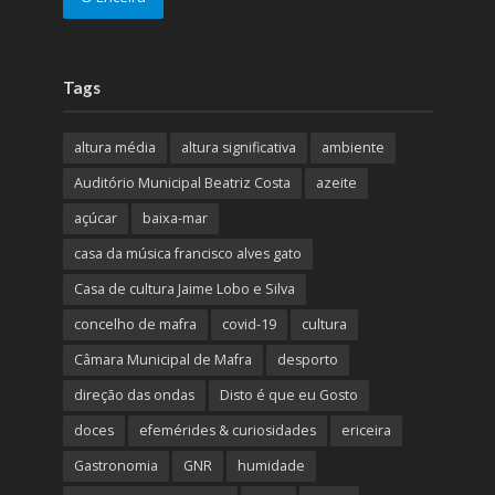
Tags
altura média
altura significativa
ambiente
Auditório Municipal Beatriz Costa
azeite
açúcar
baixa-mar
casa da música francisco alves gato
Casa de cultura Jaime Lobo e Silva
concelho de mafra
covid-19
cultura
Câmara Municipal de Mafra
desporto
direção das ondas
Disto é que eu Gosto
doces
efemérides & curiosidades
ericeira
Gastronomia
GNR
humidade