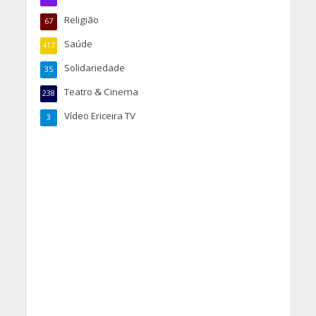
Religião
67
Saúde
417
Solidariedade
35
Teatro & Cinema
238
Vídeo Ericeira TV
3