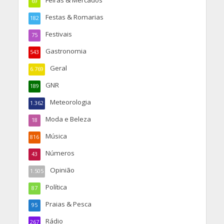
Feiras & Mercados
69
Festas & Romarias
182
Festivais
75
Gastronomia
543
Geral
6.769
GNR
189
Meteorologia
1.362
Moda e Beleza
18
Música
816
Números
43
Opinião
1.505
Política
87
Praias & Pesca
95
Rádio
267