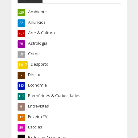
Ambiente
329
Anúncios
22
Arte & Cultura
767
Astrologia
20
Crime
68
Desporto
1.017
Direito
7
Economia
112
Efemérides & Curiosidades
151
Entrevistas
9
Ericeira TV
12
Escolas
89
Exclusivo Assinantes