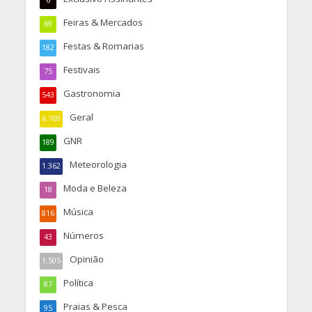
6
Feiras & Mercados
69
Festas & Romarias
182
Festivais
75
Gastronomia
543
Geral
6.769
GNR
189
Meteorologia
1.362
Moda e Beleza
18
Música
816
Números
43
Opinião
1.505
Política
87
Praias & Pesca
95