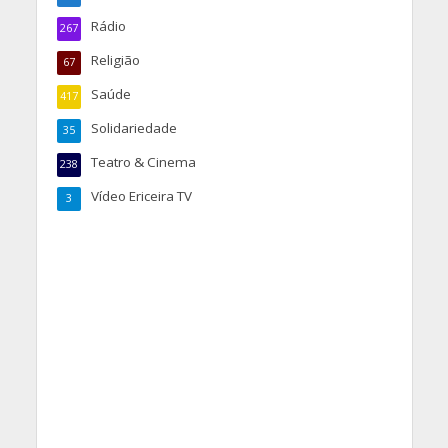
Rádio
267
Religião
67
Saúde
417
Solidariedade
35
Teatro & Cinema
238
Vídeo Ericeira TV
3