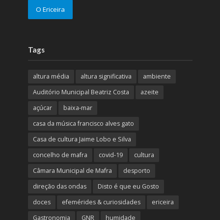
O Ericeira
Tags
altura média
altura significativa
ambiente
Auditório Municipal Beatriz Costa
azeite
açúcar
baixa-mar
casa da música francisco alves gato
Casa de cultura Jaime Lobo e Silva
concelho de mafra
covid-19
cultura
Câmara Municipal de Mafra
desporto
direção das ondas
Disto é que eu Gosto
doces
efemérides & curiosidades
ericeira
Gastronomia
GNR
humidade