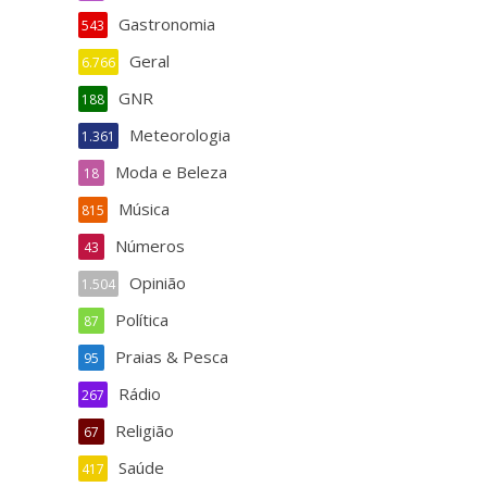
Gastronomia
543
Geral
6.766
GNR
188
Meteorologia
1.361
Moda e Beleza
18
Música
815
Números
43
Opinião
1.504
Política
87
Praias & Pesca
95
Rádio
267
Religião
67
Saúde
417