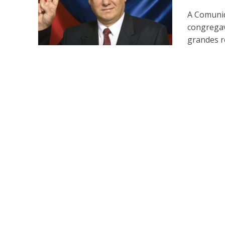
A Comunid
congregav
grandes re