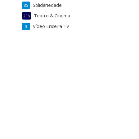
Solidariedade
35
Teatro & Cinema
238
Vídeo Ericeira TV
3