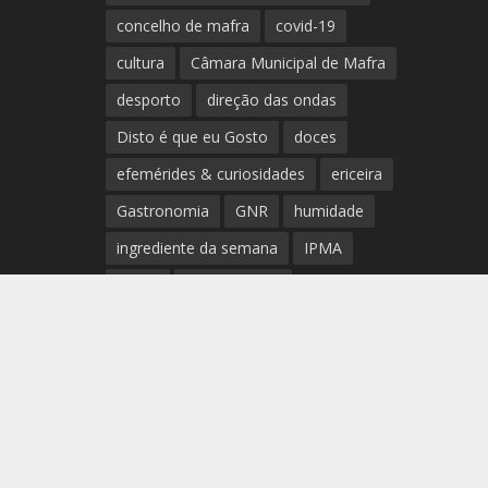
concelho de mafra
covid-19
cultura
Câmara Municipal de Mafra
desporto
direção das ondas
Disto é que eu Gosto
doces
efemérides & curiosidades
ericeira
Gastronomia
GNR
humidade
ingrediente da semana
IPMA
Mafra
meteorologia
Município de Mafra
música
nível de exposição UV
opinião
período
preia-mar
RCM
rede de teatros e cineteatros
portugueses
Rogério Batalha
Rádio
Sal