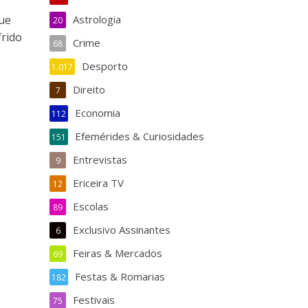
ue
Astrologia
20
frido
Crime
68
Desporto
1.017
Direito
7
Economia
112
Efemérides & Curiosidades
151
Entrevistas
9
Ericeira TV
12
Escolas
89
Exclusivo Assinantes
6
Feiras & Mercados
69
Festas & Romarias
182
Festivais
75