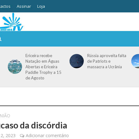
actos
Assinar
Loja
Ericeira recebe
Rússia aproveita falta
Natação em Águas
de Patriots e
Abertas e Ericeira
massacra a Ucrânia
Paddle Trophy a 15
de Agosto
NIÃO
caso da discórdia
 2, 2023
Adicionar comentário