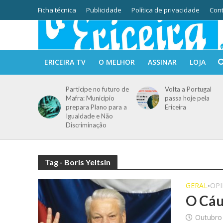
Ficha técnica
Publicidade
Política de privacidade
Cont
ERICEIRA TV
O MELHOR
ASSINAR
LOJA
Participe no futuro de
Volta a Portugal
Mafra: Município
passa hoje pela
prepara Plano para a
Ericeira
Igualdade e Não
Discriminação
Tag - Boris Yeltsin
GERAL
OPI
•
O Cáu
Outubro