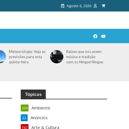
Agosto 6, 2026
Meteorologia: Veja as
Raízes que nos unem:
previsões para esta
música e tradição
quinta-feira
com os Ningue Ningue
Tópicos
Ambiente
329
Anúncios
22
Arte & Cultura
767