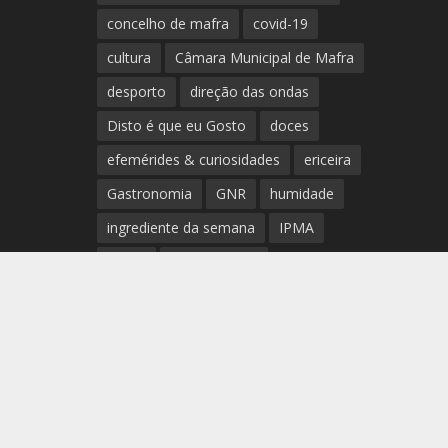
concelho de mafra
covid-19
cultura
Câmara Municipal de Mafra
desporto
direção das ondas
Disto é que eu Gosto
doces
efemérides & curiosidades
ericeira
Gastronomia
GNR
humidade
ingrediente da semana
IPMA
Mafra
meteorologia
Município de Mafra
música
nível de exposição UV
opinião
período
preia-mar
RCM
rede de teatros e cineteatros
portugueses
Rogério Batalha
Rádio
Sal