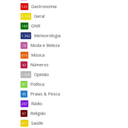
Gastronomia
543
Geral
6.769
GNR
189
Meteorologia
1.362
Moda e Beleza
18
Música
816
Números
43
Opinião
1.505
Política
87
Praias & Pesca
95
Rádio
267
Religião
67
Saúde
417