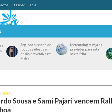
actos
Assinar
Loja
Segundo suspeito de
Meteorologia: Veja as
as
roubos a idosos em
previsões para esta
os
prisão preventiva em
sexta-feira
Mafra
O
GERAL
•
rdo Sousa e Sami Pajari vencem Ral
sboa