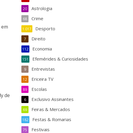
Astrologia
20
Crime
68
n em
Desporto
1.017
Direito
7
Economia
112
Efemérides & Curiosidades
151
Entrevistas
9
Ericeira TV
12
Escolas
89
ly de
Exclusivo Assinantes
6
Feiras & Mercados
69
Festas & Romarias
182
Festivais
75