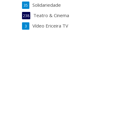
Solidariedade
35
Teatro & Cinema
238
Vídeo Ericeira TV
3