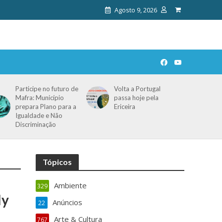
Agosto 9, 2026
Participe no futuro de
Volta a Portugal
Mafra: Município
passa hoje pela
prepara Plano para a
Ericeira
Igualdade e Não
Discriminação
Tópicos
Ambiente
329
ly
Anúncios
22
Arte & Cultura
767