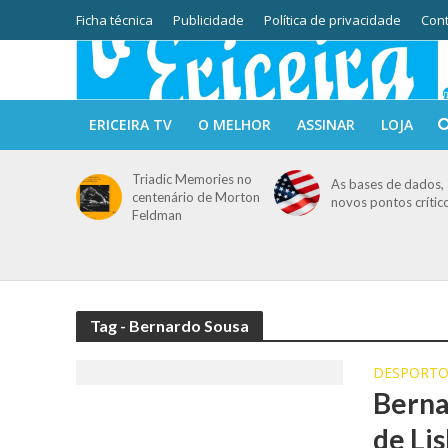
Ficha técnica
Publicidade
Política de privacidade
Cont
ERICEIRA TV
O MELHOR
ASSINAR
LOJA
Triadic Memories no
As bases de dados, 
centenário de Morton
novos pontos crític
Feldman
Tag - Bernardo Sousa
DESPORT
Berna
de Li