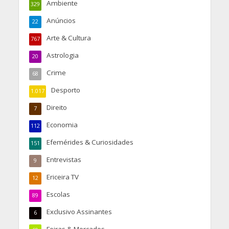
Ambiente
329
Anúncios
22
Arte & Cultura
767
Astrologia
20
Crime
68
Desporto
1.017
Direito
7
Economia
112
Efemérides & Curiosidades
151
Entrevistas
9
Ericeira TV
12
Escolas
89
Exclusivo Assinantes
6