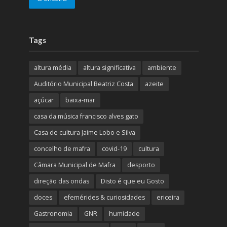
Tags
altura média
altura significativa
ambiente
Auditório Municipal Beatriz Costa
azeite
açúcar
baixa-mar
casa da música francisco alves gato
Casa de cultura Jaime Lobo e Silva
concelho de mafra
covid-19
cultura
Câmara Municipal de Mafra
desporto
direção das ondas
Disto é que eu Gosto
doces
efemérides & curiosidades
ericeira
Gastronomia
GNR
humidade