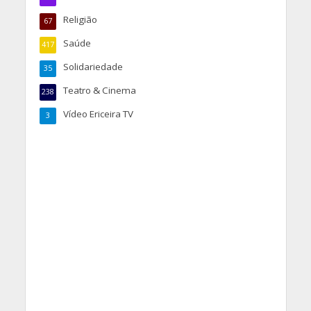
Religião
67
Saúde
417
Solidariedade
35
Teatro & Cinema
238
Vídeo Ericeira TV
3