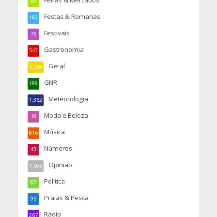
Feiras & Mercados
69
Festas & Romarias
182
Festivais
75
Gastronomia
543
Geral
6.769
GNR
189
Meteorologia
1.362
Moda e Beleza
18
Música
816
Números
43
Opinião
1.505
Política
87
Praias & Pesca
95
Rádio
267