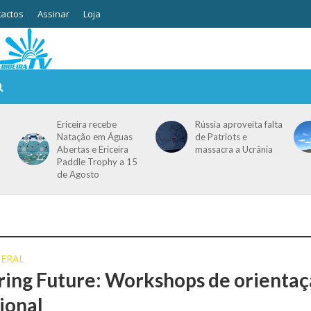
actos
Assinar
Loja
Ericeira recebe
Rússia aproveita falta
Natação em Águas
de Patriots e
Abertas e Ericeira
massacra a Ucrânia
Paddle Trophy a 15
de Agosto
ERAL
ring Future: Workshops de orienta
ional