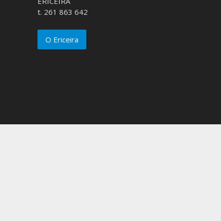
ERICEIRA
t. 261 863 642
O Ericeira