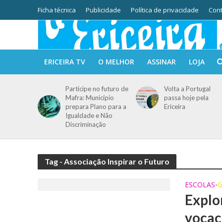
Ficha técnica
Publicidade
Política de privacidade
Cont
ERICEIRA TV
O MELHOR
ASSINAR
LOJA
Participe no futuro de
Volta a Portugal
Mafra: Município
passa hoje pela
prepara Plano para a
Ericeira
Igualdade e Não
Discriminação
Tag - Associação Inspirar o Futuro
ESCOLAS
G
•
Explo
vocac