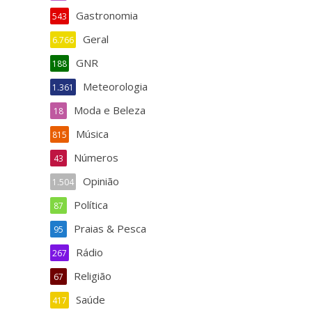
Gastronomia
543
Geral
6.766
GNR
188
Meteorologia
1.361
Moda e Beleza
18
Música
815
Números
43
Opinião
1.504
Política
87
Praias & Pesca
95
Rádio
267
Religião
67
Saúde
417