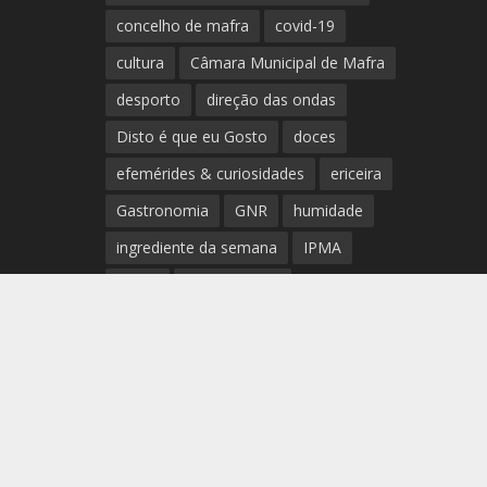
concelho de mafra
covid-19
cultura
Câmara Municipal de Mafra
desporto
direção das ondas
Disto é que eu Gosto
doces
efemérides & curiosidades
ericeira
Gastronomia
GNR
humidade
ingrediente da semana
IPMA
Mafra
meteorologia
Município de Mafra
música
nível de exposição UV
opinião
período
preia-mar
RCM
rede de teatros e cineteatros
portugueses
Rogério Batalha
Rádio
Sal