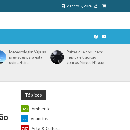
Agosto 7, 2026
Meteorologia: Veja as
Raízes que nos unem:
previsões para esta
música e tradição
quinta-feira
com os Ningue Ningue
Tópicos
Ambiente
329
ção
Anúncios
22
Arte & Cultura
767