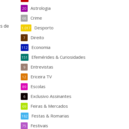
Astrologia
20
Crime
68
os de
Desporto
1.017
Direito
7
Economia
112
Efemérides & Curiosidades
151
Entrevistas
9
Ericeira TV
12
Escolas
89
Exclusivo Assinantes
6
Feiras & Mercados
69
Festas & Romarias
182
Festivais
75