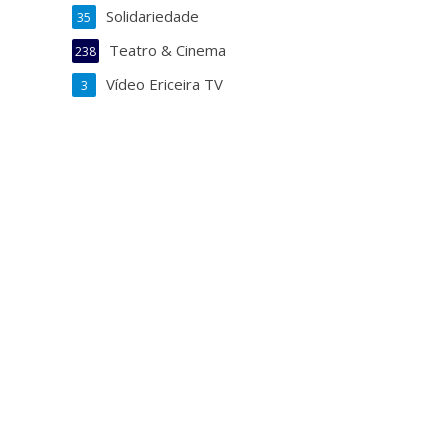
Solidariedade
35
Teatro & Cinema
238
Vídeo Ericeira TV
3