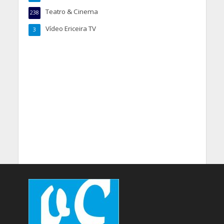
Teatro & Cinema
238
Vídeo Ericeira TV
3