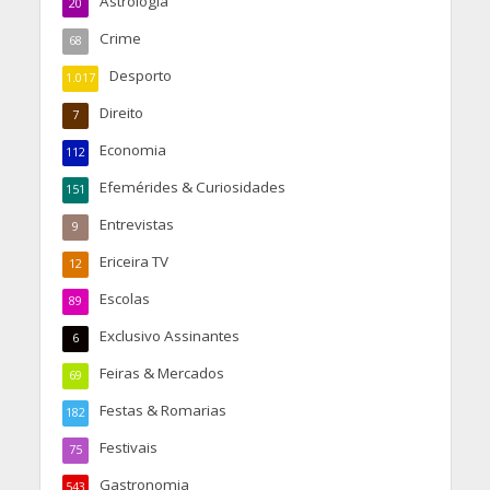
Astrologia
20
Crime
68
Desporto
1.017
Direito
7
Economia
112
Efemérides & Curiosidades
151
Entrevistas
9
Ericeira TV
12
Escolas
89
Exclusivo Assinantes
6
Feiras & Mercados
69
Festas & Romarias
182
Festivais
75
Gastronomia
543