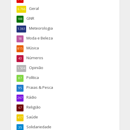
Geral
6.766
GNR
188
Meteorologia
1.361
Moda e Beleza
18
Música
815
Números
43
Opinião
1.504
Política
87
Praias & Pesca
95
Rádio
267
Religião
67
Saúde
417
Solidariedade
35