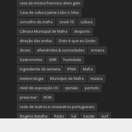
casa da música francisco alves gato
Casa de cultura Jaime Lobo e Silva
concelho de mafra
covid-19
cultura
Câmara Municipal de Mafra
desporto
direção das ondas
Disto é que eu Gosto
doces
efemérides & curiosidades
ericeira
Gastronomia
GNR
humidade
ingrediente da semana
IPMA
Mafra
meteorologia
Município de Mafra
música
nível de exposição UV
opinião
período
preia-mar
RCM
rede de teatros e cineteatros portugueses
Rogério Batalha
Rádio
Sal
Saúde
surf
temperatura
temperatura média da água