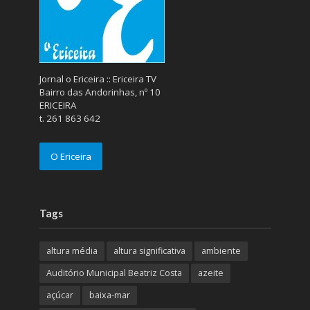
Jornal o Ericeira :: Ericeira TV
Bairro das Andorinhas, nº 10
ERICEIRA
t. 261 863 642
O Ericeira
Tags
altura média
altura significativa
ambiente
Auditório Municipal Beatriz Costa
azeite
açúcar
baixa-mar