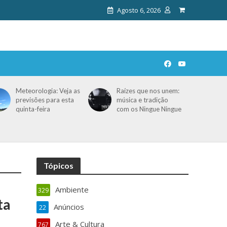
Agosto 6, 2026
Meteorologia: Veja as
Raízes que nos unem:
previsões para esta
música e tradição
quinta-feira
com os Ningue Ningue
Tópicos
Ambiente
329
ta
Anúncios
22
Arte & Cultura
767