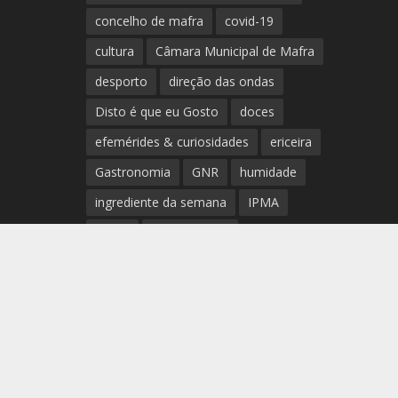
concelho de mafra
covid-19
cultura
Câmara Municipal de Mafra
desporto
direção das ondas
Disto é que eu Gosto
doces
efemérides & curiosidades
ericeira
Gastronomia
GNR
humidade
ingrediente da semana
IPMA
Mafra
meteorologia
Município de Mafra
música
nível de exposição UV
opinião
período
preia-mar
RCM
rede de teatros e cineteatros
portugueses
Rogério Batalha
Rádio
Sal