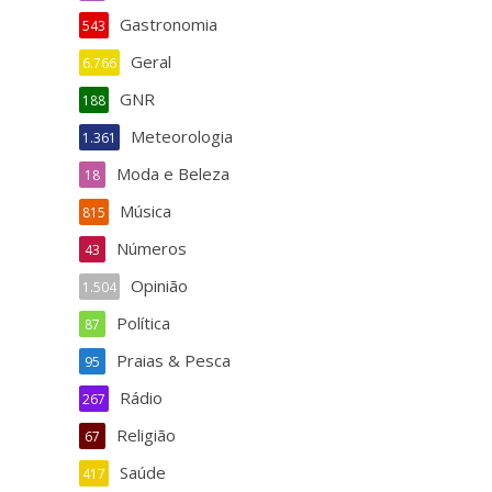
Gastronomia
543
Geral
6.766
GNR
188
Meteorologia
1.361
Moda e Beleza
18
Música
815
Números
43
Opinião
1.504
Política
87
Praias & Pesca
95
Rádio
267
Religião
67
Saúde
417