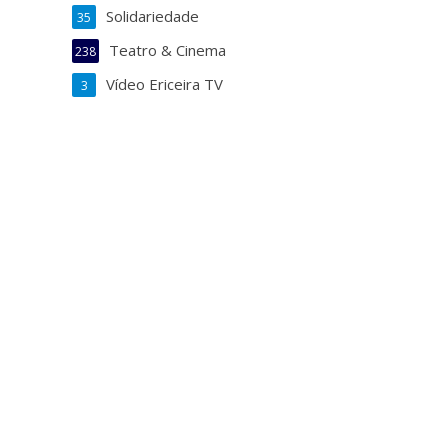
Solidariedade
35
Teatro & Cinema
238
Vídeo Ericeira TV
3