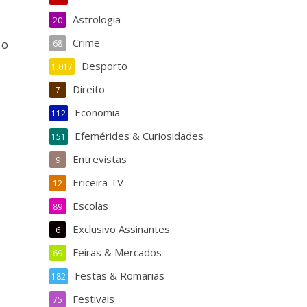
Astrologia
20
Crime
 o
68
Desporto
1.017
Direito
7
Economia
112
Efemérides & Curiosidades
151
Entrevistas
9
Ericeira TV
12
Escolas
89
Exclusivo Assinantes
6
Feiras & Mercados
69
Festas & Romarias
182
Festivais
75