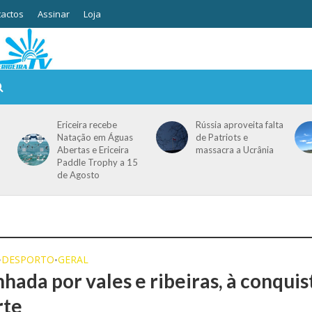
actos
Assinar
Loja
Ericeira recebe
Rússia aproveita falta
Natação em Águas
de Patriots e
Abertas e Ericeira
massacra a Ucrânia
Paddle Trophy a 15
de Agosto
DESPORTO
GERAL
•
•
hada por vales e ribeiras, à conquis
rte