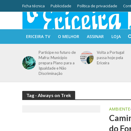
Ficha técnica
Publicidade
Política de privacidade
Cont
ERICEIRA TV
O MELHOR
ASSINAR
LOJA
Participe no futuro de
Volta a Portugal
Mafra: Município
passa hoje pela
prepara Plano para a
Ericeira
Igualdade e Não
Discriminação
Tag - Always on Trek
AMBIENTE
Camin
do Fo