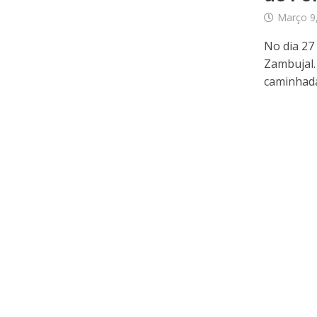
Março 9
No dia 27
Zambujal.
caminhada