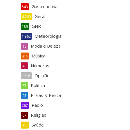
Gastronomia
543
Geral
6.769
GNR
189
Meteorologia
1.362
Moda e Beleza
18
Música
816
Números
43
Opinião
1.505
Política
87
Praias & Pesca
95
Rádio
267
Religião
67
Saúde
417