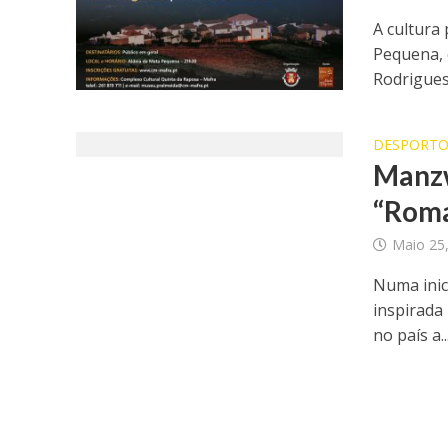
A cultura
Pequena, 
Rodrigues
DESPORT
Manzw
“Roma
Maio 25
Numa inic
inspirada 
no país a..