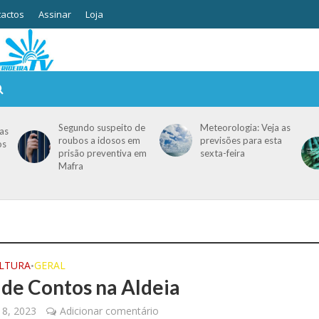
actos
Assinar
Loja
Segundo suspeito de
Meteorologia: Veja as
as
roubos a idosos em
previsões para esta
os
prisão preventiva em
sexta-feira
Mafra
ULTURA
GERAL
•
 de Contos na Aldeia
18, 2023
Adicionar comentário