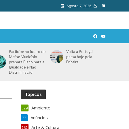
Agosto 7, 2026
Participe no futuro de
Volta a Portugal
Mafra: Município
passa hoje pela
prepara Plano para a
Ericeira
Igualdade e Não
Discriminação
Tópicos
Ambiente
329
Anúncios
22
Arte & Cultura
767