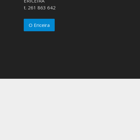
ERICEIRA
t. 261 863 642
O Ericeira