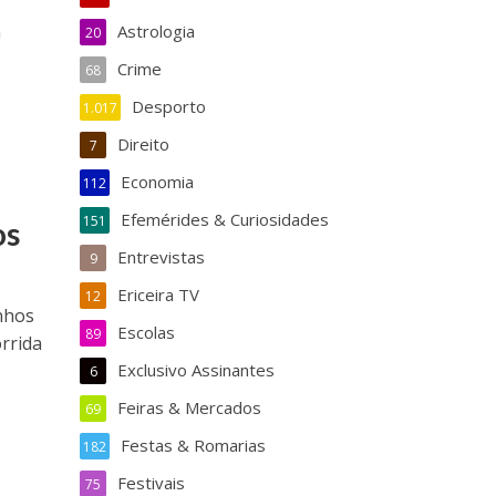
a
Astrologia
20
Crime
68
Desporto
1.017
Direito
7
Economia
112
m
Efemérides & Curiosidades
151
os
Entrevistas
9
Ericeira TV
12
nhos
Escolas
89
orrida
Exclusivo Assinantes
6
Feiras & Mercados
69
Festas & Romarias
182
Festivais
75