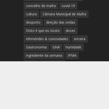
concelho de mafra
covid-19
cultura
Câmara Municipal de Mafra
desporto
direção das ondas
Disto é que eu Gosto
doces
efemérides & curiosidades
ericeira
Gastronomia
GNR
humidade
ingrediente da semana
IPMA
Mafra
meteorologia
Município de Mafra
música
nível de exposição UV
opinião
período
preia-mar
RCM
rede de teatros e cineteatros
portugueses
Rogério Batalha
Rádio
Sal