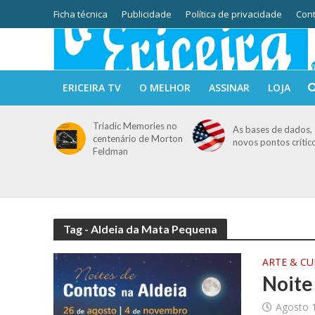
Ficha técnica
Publicidade
Política de privacidade
Cont
ERICEIRA TV
O MELHOR
ASSINAR
LOJA
Triadic Memories no
As bases de dados, 
centenário de Morton
novos pontos crític
Feldman
Tag - Aldeia da Mata Pequena
ARTE & C
Noite
Agosto 