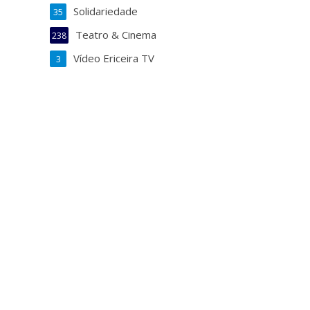
Solidariedade
35
Teatro & Cinema
238
Vídeo Ericeira TV
3