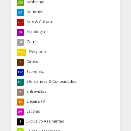
Ambiente
329
Anúncios
22
Arte & Cultura
767
Astrologia
20
Crime
68
Desporto
1.017
Direito
7
Economia
112
Efemérides & Curiosidades
151
Entrevistas
9
Ericeira TV
12
Escolas
89
Exclusivo Assinantes
6