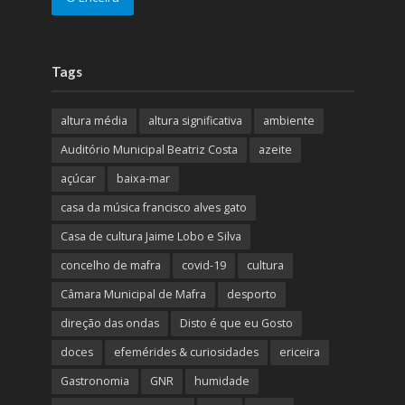
Tags
altura média
altura significativa
ambiente
Auditório Municipal Beatriz Costa
azeite
açúcar
baixa-mar
casa da música francisco alves gato
Casa de cultura Jaime Lobo e Silva
concelho de mafra
covid-19
cultura
Câmara Municipal de Mafra
desporto
direção das ondas
Disto é que eu Gosto
doces
efemérides & curiosidades
ericeira
Gastronomia
GNR
humidade