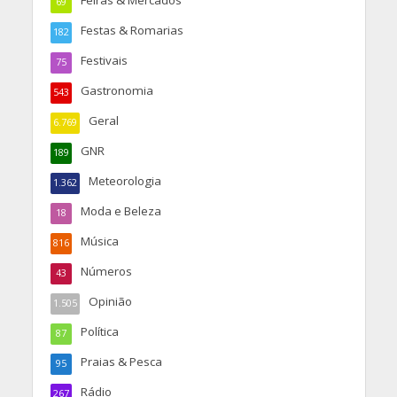
Feiras & Mercados
69
Festas & Romarias
182
Festivais
75
Gastronomia
543
Geral
6.769
GNR
189
Meteorologia
1.362
Moda e Beleza
18
Música
816
Números
43
Opinião
1.505
Política
87
Praias & Pesca
95
Rádio
267