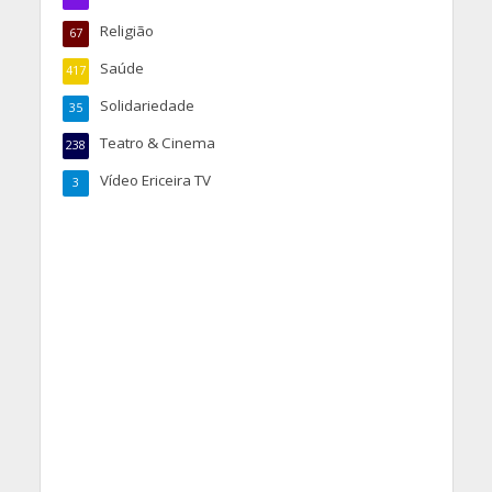
Religião
67
Saúde
417
Solidariedade
35
Teatro & Cinema
238
Vídeo Ericeira TV
3